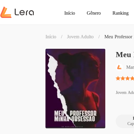
Início
Gênero
Ranking
Início
/
Jovem Adulto
/
Meu Professor
Meu 
Mar
Jovem Adu
Cap