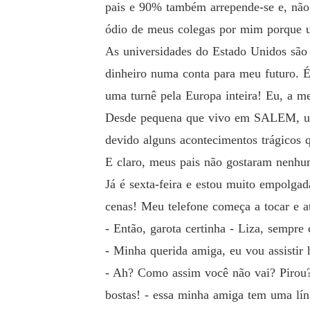
pais e 90% também arrepende-se e, não s
ódio de meus colegas por mim porque us
As universidades do Estado Unidos são 
dinheiro numa conta para meu futuro. É
uma turnê pela Europa inteira! Eu, a m
Desde pequena que vivo em SALEM, uma 
devido alguns acontecimentos trágicos q
E claro, meus pais não gostaram nenhum
Já é sexta-feira e estou muito empolga
cenas! Meu telefone começa a tocar e a
- Então, garota certinha - Liza, sempr
- Minha querida amiga, eu vou assistir 
- Ah? Como assim você não vai? Pirou? 
bostas! - essa minha amiga tem uma lín