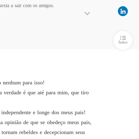
sexta a sair com os amigos. 

ofessor Minha Obsessão
 6 Lugar perigoso
18/02/2023
sso, mas o que ela não esperava é que ele é 
ofessor Minha Obsessão
o 7 O que fizeram Com Liza
18/02/2023
Índice
ofessor Minha Obsessão
o 8 Dose de preocupações
18/02/2023
ofessor Minha Obsessão
o 9 Saída de moto
18/02/2023
o nenhum para isso!
ofessor Minha Obsessão
 verdade é que até para mim, que tiro
o 10 A Fazenda
18/02/2023
ofessor Minha Obsessão
 independente e longe dos meus pais!
 11 Difícil Resistir
08/04/2023
da opinião de que se obedeço meus pais,
e tornam rebeldes e decepcionam seus