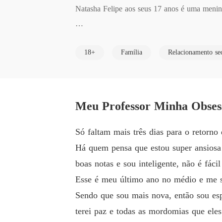
Natasha Felipe aos seus 17 anos é uma menina t
Mas numa noite o destino brinca com sua vid
18+
Família
Relacionamento se
seu novo professor de Direito. 

"Na noite da festa eu me entreguei para ele, 
Meu Professor Minha Obses
Só faltam mais três dias para o retor
Há quem pensa que estou super ansiosa
boas notas e sou inteligente, não é fácil
Esse é meu último ano no médio e me si
Sendo que sou mais nova, então sou esp
terei paz e todas as mordomias que ele