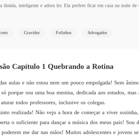
ímida, inteligente e adora ler. Ela prefere ficar em casa na noite de 
Meu Pr
Capítulo
a e decide colocar Cristopher Adam no seu caminho, um completo deva
Meu Pr
creto
Gravidez
Fofinhos
Advogados
Capítul
Meu Pr
e não arrependo-me, faria tudo de novo"
Capítul
são Capítulo 1 Quebrando a Rotina
Meu Pr
Capítul
no das aulas e não estou nem um pouco empolgada! Sem ânim
Meu Pr
 só porque sou uma boa menina, dedicada aos estudos, mas a
Capítul
 aturar todos professores, inclusive os colegas.
Meu Pr
nto realizada! Não vejo a hora de começar a viver sozinha,
Capítulo
erta o suficiente para dançar a música dos meus pais! Sou 
s poderem me dar nas mãos! Muitos adolescentes e jovens s