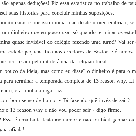
ão apenas deduções! Fiz essa estatística no trabalho de psi
ei suas histórias para concluir minhas suposições.
muito caras e por isso minha mãe desde o meu embrião, se 
 um dinheiro que eu posso usar só quando terminar os estudo
enina quase invisível do colégio fazendo uma turnê? Vai ser
cidade pequena fica nos arredores de Boston e é famosa p
ue ocorreram pela intolerância da religião local.
 pouco da ideia, mas como eu disse" o dinheiro é para o meu
da para terminar a temporada completa de 13 reason why. Li 
tendo, era minha amiga Liza.
e com bom senso de humor - Tá fazendo quê invés de sair?
hoje 13 reason why e não vou poder sair - digo firme.
Essa é uma baita festa meu amor e não foi fácil ganhar os 
gua afiada!