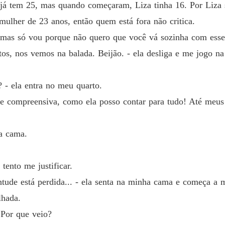
 já tem 25, mas quando começaram, Liza tinha 16. Por Liza s
mulher de 23 anos, então quem está fora não critica.
- mas só vou porque não quero que você vá sozinha com ess
ntos, nos vemos na balada. Beijão. - ela desliga e me jogo
? - ela entra no meu quarto.
 compreensiva, como ela posso contar para tudo! Até meus s
na cama.
tento me justificar.
ntude está perdida... - ela senta na minha cama e começa a 
lhada.
 Por que veio?