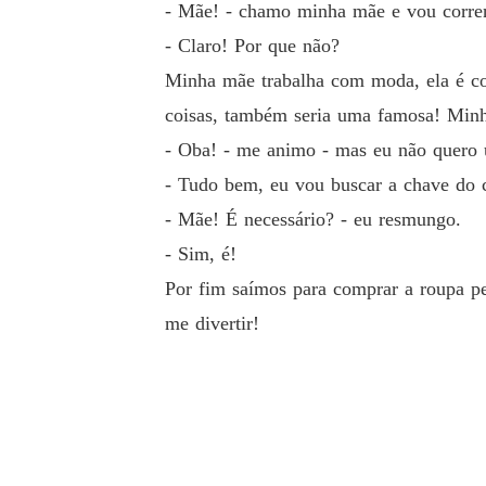
- Mãe! - chamo minha mãe e vou corren
- Claro! Por que não?
Minha mãe trabalha com moda, ela é con
coisas, também seria uma famosa! Minh
- Oba! - me animo - mas eu não quero u
- Tudo bem, eu vou buscar a chave do c
- Mãe! É necessário? - eu resmungo.
- Sim, é!
Por fim saímos para comprar a roupa per
me divertir!