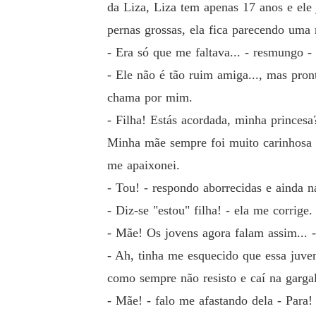
da Liza, Liza tem apenas 17 anos e ele
pernas grossas, ela fica parecendo uma 
- Era só que me faltava... - resmungo 
- Ele não é tão ruim amiga..., mas pro
chama por mim.
- Filha! Estás acordada, minha princesa
Minha mãe sempre foi muito carinhosa e
me apaixonei.
- Tou! - respondo aborrecidas e ainda 
- Diz-se "estou" filha! - ela me corrige.
- Mãe! Os jovens agora falam assim... - 
- Ah, tinha me esquecido que essa juve
como sempre não resisto e caí na garga
- Mãe! - falo me afastando dela - Para!