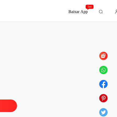
hot
Baixar App
Capítulo 11 Difícil Resistir
ofessor Minha Obsessão
o 1 Quebrando a Rotina
18/02/2023
ofessor Minha Obsessão
o 2 Antes de Tudo!
18/02/2023
ofessor Minha Obsessão
 3 Sorte no Azar, Azar na Sorte
18/02/2023
ofessor Minha Obsessão
o 4 Nosso Primeiro Contacto
18/02/2023
ofessor Minha Obsessão
o 5 Encrenca
18/02/2023