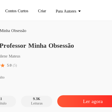
Contos Curtos
Criar
Para Autores
 Minha Obsessão
Meu Pr
Professor Minha Obsessão
Capítul
Meu Pr
ilene Mateus
Capítul
5.0
(5)
Meu Pr
Capítulo
lto
Meu Pr
Capítul
11
9.3K
Ler agora
ítulo
Leituras
Meu Pr
Capítul