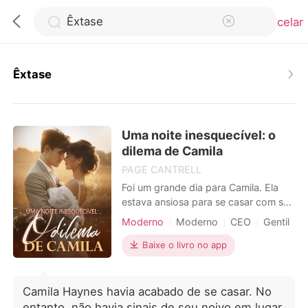
Cancelar
Êxtase
0
Uma noite inesquecível: o
Loja
dilema de Camila
PAGE CANTRELL
Histórico
Foi um grande dia para Camila. Ela
estava ansiosa para se casar com seu
belo marido. Infelizmente, ele não
Sair
Moderno
Moderno
CEO
Gentil
compareceu à cerimônia. Assim, ela
se tornou motivo de chacota aos
Baixe o livro no app
olhos dos convidados. Num acesso
Baixar App
de raiva, ela saiu com um estranho
naquela noite. Ela pensava que era só
Camila Haynes havia acabado de se casar. No
um caso de uma noite. Mas para sua
entanto, não havia sinais de seu noivo em lugar