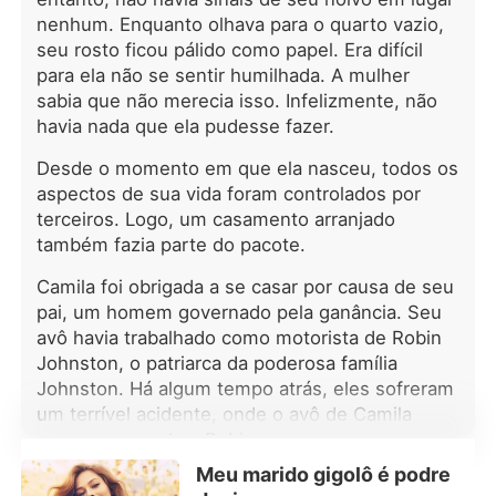
surpresa, o homem se recusou a
nenhum. Enquanto olhava para o quarto vazio,
deixá-la ir. Ele tentou conquistar seu
seu rosto ficou pálido como papel. Era difícil
coração, como se a amasse
para ela não se sentir humilhada. A mulher
profundamente. Camila não sabia o
sabia que não merecia isso. Infelizmente, não
que fazer. Ela deveria dar uma
havia nada que ela pudesse fazer.
chance a ele? Ou apenas ignorá-lo?
Desde o momento em que ela nasceu, todos os
aspectos de sua vida foram controlados por
terceiros. Logo, um casamento arranjado
também fazia parte do pacote.
Camila foi obrigada a se casar por causa de seu
pai, um homem governado pela ganância. Seu
avô havia trabalhado como motorista de Robin
Johnston, o patriarca da poderosa família
Johnston. Há algum tempo atrás, eles sofreram
um terrível acidente, onde o avô de Camila
morreu para salvar Robin.
Meu marido gigolô é podre
Nos últimos meses, a pequena empresa que a