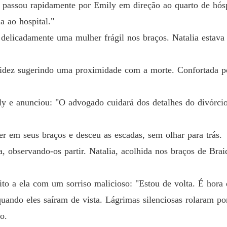
passou rapidamente por Emily em direção ao quarto de hósp
Quando 
Capítulo
a ao hospital."
 delicadamente uma mulher frágil nos braços. Natalia estava
Quando 
Capítulo
palidez sugerindo uma proximidade com a morte. Confortada 
Quando 
Capítulo
ly e anunciou: "O advogado cuidará dos detalhes do divórci
Quando 
Capítul
r em seus braços e desceu as escadas, sem olhar para trás.
Quando 
Capítulo
, observando-os partir. Natalia, acolhida nos braços de Bra
Quando 
Capítul
ito a ela com um sorriso malicioso: "Estou de volta. É hora
ndo eles saíram de vista. Lágrimas silenciosas rolaram por
Quando 
Capítul
o.