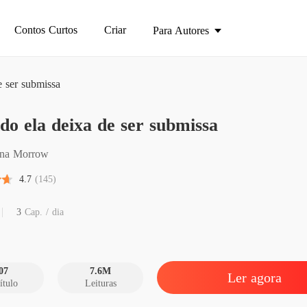
Contos Curtos
Criar
Para Autores
 ser submissa
em apuros
o ela deixa de ser submissa
Quando 
Capítulo
na Morrow
Quando 
4.7
(145)
Capítulo
Quando 
3
Cap. / dia
Capítulo
Quando 
Capítulo
07
7.6M
Ler agora
ítulo
Leituras
Quando 