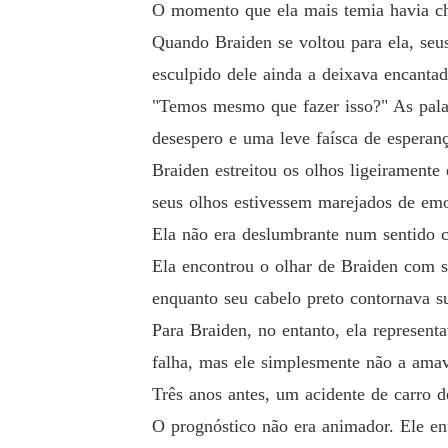
O momento que ela mais temia havia c
Quando Braiden se voltou para ela, seus
esculpido dele ainda a deixava encantad
"Temos mesmo que fazer isso?" As palav
desespero e uma leve faísca de esperanç
Braiden estreitou os olhos ligeirament
seus olhos estivessem marejados de em
Ela não era deslumbrante num sentido c
Ela encontrou o olhar de Braiden com s
enquanto seu cabelo preto contornava s
Para Braiden, no entanto, ela represe
falha, mas ele simplesmente não a ama
Três anos antes, um acidente de carro
O prognóstico não era animador. Ele en