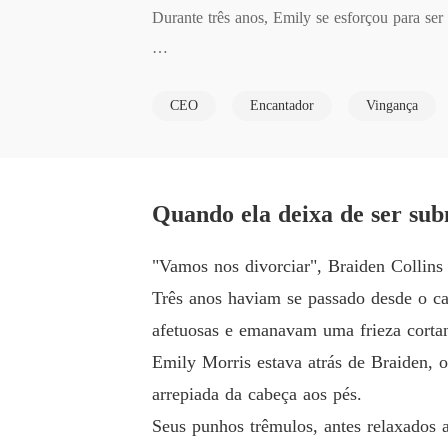
Durante três anos, Emily se esforçou para ser 
Quando ele exigiu o divórcio para se casar c
CEO
Encantador
Vingança
Dispensando seu ex com um sorriso malicioso,
Aos seus olhos, os homens não serviam para na
Quando ela deixa de ser sub
Enquanto Braiden tentava conquistar o coração 
"Vamos nos divorciar", Braiden Collins
Três anos haviam se passado desde o ca
Cada revelação aumentava a perplexidade de B
afetuosas e emanavam uma frieza cortan
Emily Morris estava atrás de Braiden, ob
Por que as habilidades de Emily pareciam infin
arrepiada da cabeça aos pés.
Seus punhos trêmulos, antes relaxados 
Uma coisa era clara: ela se destacava em todo