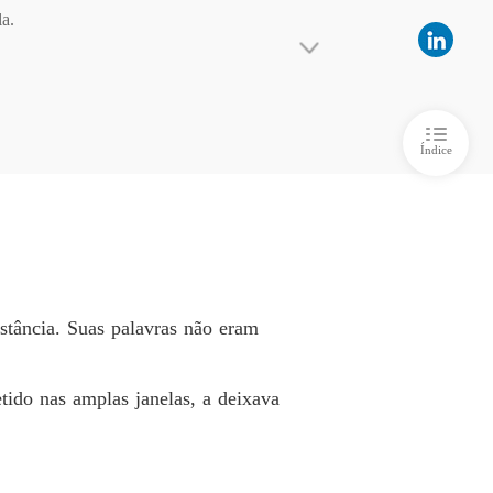
 5 Seus dias de paz acabaram
28/04/2024
a.

ela deixa de ser submissa
receu mais tarde, assombrando-o.

 6 Notícias de casamento
28/04/2024
ela deixa de ser submissa
l?"

Índice
 7 Uma destruidora de lares
28/04/2024
ela deixa de ser submissa
 8 Estabelecendo algumas regras
28/04/2024
ela deixa de ser submissa
f, médica, escultora de jade, pilota...

o 9 Um tópico em alta
28/04/2024
stância. Suas palavras não eram
ela deixa de ser submissa
o 10 Uma golpista
28/04/2024
etido nas amplas janelas, a deixava
ela deixa de ser submissa
 11 Aliança contra Destruidores de Lares
28/04/2024
ela deixa de ser submissa