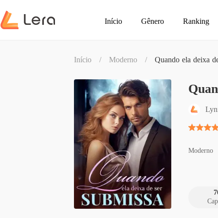
Início
Gênero
Ranking
Início
/
Moderno
/
Quando ela deixa de
Quand
Lyn
Moderno
7
Cap