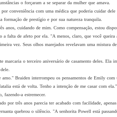
Quando 
cunstâncias o forçaram a se separar da mulher que amava.
Capítul
ou por conveniência com uma médica que poderia cuidar dele 
Quando 
a formação de prestígio e por sua natureza tranquila.
Capítulo
rês anos, cuidando de mim. Como compensação, estou dispos
Quando 
a falta de afeto por ela. "A menos, claro, que você queira a
Capítul
imeira vez. Seus olhos marejados revelavam uma mistura de 
Quando 
Capítul
te marcaria o terceiro aniversário de casamento deles. Ela i
Quando 
dele.
Capítul
e amo." Braiden interrompeu os pensamentos de Emily com 
Quando 
Natalia está de volta. Tenho a intenção de me casar com ela."
, fazendo-a estremecer.
do por três anos parecia ter acabado com facilidade, apenas
Quando 
Capítulo
ernanta quebrou o silêncio. "A senhorita Powell está passand