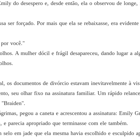
Emily do desespero e, desde então, ela o observou de longe,
Quando 
Capítul
a ser forçado. Por mais que ela se rebaixasse, era evidente
Quando 
Capítulo
 por você."
Quando 
lhos. A mulher dócil e frágil desapareceu, dando lugar a a
Capítul
olhos.
Quando 
Capítul
al, os documentos de divórcio estavam inevitavelmente à vis
Quando 
to, seu olhar fixo na assinatura familiar. Um rápido relanc
Capítulo
 "Braiden".
Quando 
ágrimas, pegou a caneta e acrescentou a assinatura: Emily G
Capítulo
 e parecia apropriado que terminasse com ele também.
Quando 
 selo em jade que ela mesma havia escolhido e esculpido a
Capítul