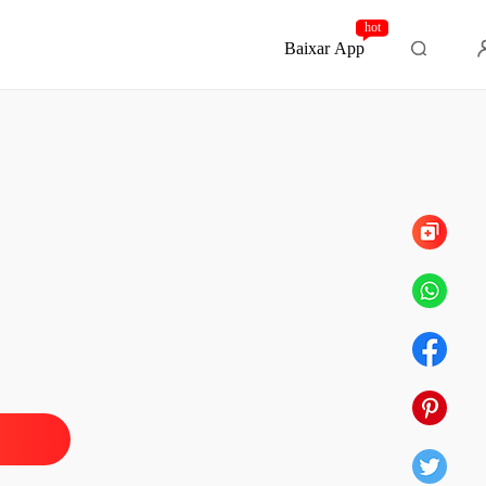
hot
Baixar App
Capítulo 707 Segundo irmão e segunda cunhada
ela deixa de ser submissa
 1 Estou divorciada
28/04/2024
ela deixa de ser submissa
 2 A senhorita Morris voltou!
28/04/2024
ela deixa de ser submissa
 3 De volta à vida
28/04/2024
ela deixa de ser submissa
 4 Vim para reivindicar suas vidas
28/04/2024
ela deixa de ser submissa