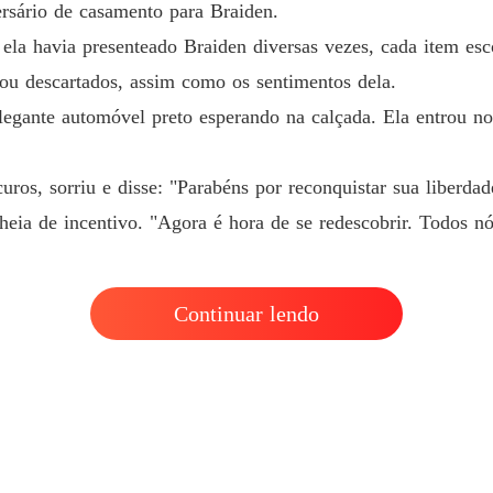
ersário de casamento para Braiden.
Quando 
 ela havia presenteado Braiden diversas vezes, cada item e
ou descartados, assim como os sentimentos dela.
egante automóvel preto esperando na calçada. Ela entrou no
os, sorriu e disse: "Parabéns por reconquistar sua liberdad
heia de incentivo. "Agora é hora de se redescobrir. Todos nó
Continuar lendo