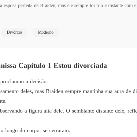
Capítulo
a esposa perfeita de Braiden, mas ele sempre foi frio e distante com el
Quando 
om outra mulher, Emily concordou e foi embora. No entanto, ela reapa
Capítulo
Divórcio
Moderno
Quando 
 ela disse: "Interessado em uma colaboração? Mas quem é você, afina
Capítulo
Quando 
da e ela preferia ser independente.

Capítulo
missa Capítulo 1 Estou divorciada
Quando 
da ex, ele descobriu as identidades secretas dela: hacker renomada, che
 proclamou a decisão.
Capítul
samento deles, mas Braiden sempre mantinha sua aura de di
Quando 
raiden.

te.
Capítul
servando a figura alta dele. O semblante distante dele, refl
itas?

Quando 
Capítulo
ao longo do corpo, se cerraram.
s os aspectos!
Quando 