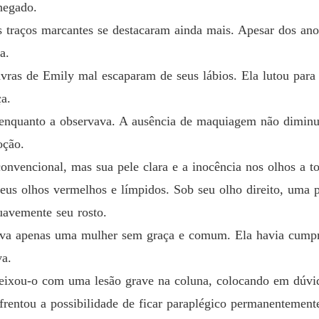
hegado.
Capítul
 traços marcantes se destacaram ainda mais. Apesar dos anos
Quando 
a.
Capítulo
ras de Emily mal escaparam de seus lábios. Ela lutou para 
Quando 
a.
Capítul
e enquanto a observava. A ausência de maquiagem não diminu
Quando 
oção.
onvencional, mas sua pele clara e a inocência nos olhos a t
Quando 
eus olhos vermelhos e límpidos. Sob seu olho direito, uma 
Capítulo
uavemente seu rosto.
Quando 
ntava apenas uma mulher sem graça e comum. Ela havia cump
Capítulo
va.
Quando 
 deixou-o com uma lesão grave na coluna, colocando em dúvi
Capítul
frentou a possibilidade de ficar paraplégico permanentement