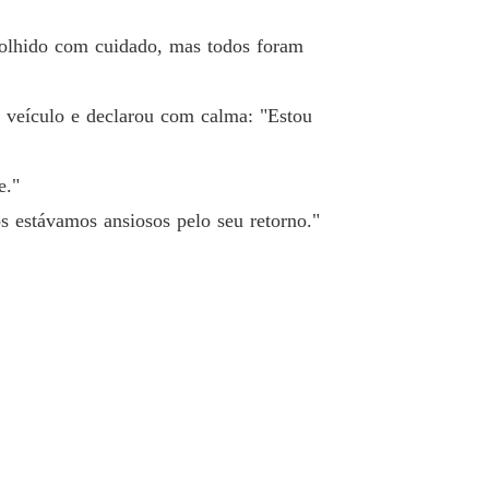
ela deixa de ser submissa
scolhido com cuidado, mas todos foram
Capítulo 40 Antes que você a enlouquecesse completamente
28/04/2024
 veículo e declarou com calma: "Estou
e."
s estávamos ansiosos pelo seu retorno."