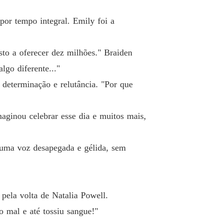
ela deixa de ser submissa
o 19 Explicação
28/04/2024
por tempo integral. Emily foi a
ela deixa de ser submissa
 20 Talvez em outra vida
28/04/2024
to a oferecer dez milhões." Braiden
ela deixa de ser submissa
lgo diferente..."
o 21 Carma
28/04/2024
determinação e relutância. "Por que
ela deixa de ser submissa
o 22 O encontro com Miguel
28/04/2024
maginou celebrar esse dia e muitos mais,
ela deixa de ser submissa
o 23 Exibição
28/04/2024
uma voz desapegada e gélida, sem
ela deixa de ser submissa
Capítulo 24 O verdadeiro espetáculo ainda vai se desenrolar
28/04/2024
 pela volta de Natalia Powell.
ela deixa de ser submissa
 25 Mentiras expostas
28/04/2024
o mal e até tossiu sangue!"