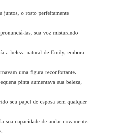
o 12 Todo mundo gosta da ex-esposa dele
28/04/2024
 juntos, o rosto perfeitamente
ela deixa de ser submissa
 13 Foi beber
28/04/2024
pronunciá-las, sua voz misturando
ela deixa de ser submissa
o 14 É ele quem está perdendo
28/04/2024
ía a beleza natural de Emily, embora
ela deixa de ser submissa
Capítulo 15 Parece que você ainda tem uma queda por ela
28/04/2024
ornavam uma figura reconfortante.
ela deixa de ser submissa
pequena pinta aumentava sua beleza,
 16 Investigando sua ex-mulher
28/04/2024
ela deixa de ser submissa
rido seu papel de esposa sem qualquer
 17 A identidade dela foi exposta
28/04/2024
ela deixa de ser submissa
da sua capacidade de andar novamente.
o 18 Não vale mais que um centavo
28/04/2024
e.