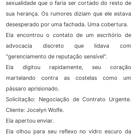
sexualidade que o faria ser cortado do resto de
O que ela não sabia era que o estranho no cartório não
sua herança. Os rumores diziam que ele estava
 era um falido qualquer, mas sim Gaston Collins, o bilion
ário mais poderoso e protetor da cidade.
desesperado por uma fachada. Uma cobertura.
Ela encontrou o contato de um escritório de
advocacia discreto que lidava com
"gerenciamento de reputação sensível".
Ela digitou rapidamente, seu coração
martelando contra as costelas como um
pássaro aprisionado.
Solicitação: Negociação de Contrato Urgente.
Cliente: Jocelyn Wolfe.
Ela apertou enviar.
Ela olhou para seu reflexo no vidro escuro da