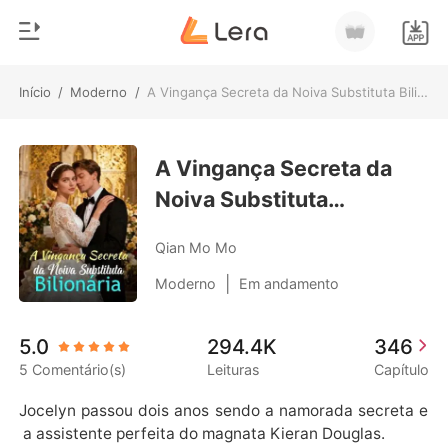
Início
/
Moderno
/
A Vingança Secreta da Noiva Substituta Bilionária
0
Início
Loja
A Vingança Secreta da
Gênero
Noiva Substituta
Moderno
Histórico
Bilionária
Lobisomem
Qian Mo Mo
Sair
Contos
|
Moderno
Em andamento
Romance
Baixar App
5.0
294.4K
346
Bilionários
5 Comentário(s)
Leituras
Capítulo
Ranking
Jocelyn passou dois anos sendo a namorada secreta e
 a assistente perfeita do magnata Kieran Douglas.
