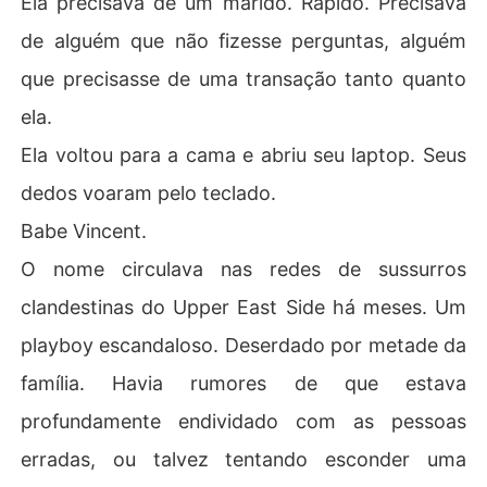
Ela precisava de um marido. Rápido. Precisava
de alguém que não fizesse perguntas, alguém
Quando Jocelyn reagiu de dor, Kieran a agarrou com fo
rça e a humilhou na frente de toda a elite de Nova York.

que precisasse de uma transação tanto quanto
ela.
"Pare de se fazer de vítima. Você era apenas uma assist
ente medíocre."

Ela voltou para a cama e abriu seu laptop. Seus
dedos voaram pelo teclado.
A dor física latejava, mas a clareza foi como um tapa na 
cara. Depois de dar tudo de si, ela era apenas um tapa-
Babe Vincent.
buraco descartável para o homem que amava e um peã
O nome circulava nas redes de sussurros
o financeiro para sua própria mãe?

clandestinas do Upper East Side há meses. Um
Lembrando-se de que o testamento do pai exigia apena
playboy escandaloso. Deserdado por metade da
s um "casamento legal" para liberar sua fortuna, Jocely
n tomou uma decisão drástica.

família. Havia rumores de que estava
profundamente endividado com as pessoas
Ela contatou um playboy escandaloso e assinou um con
trato de casamento de fachada para pegar seu dinheiro 
erradas, ou talvez tentando esconder uma
e sumir.
