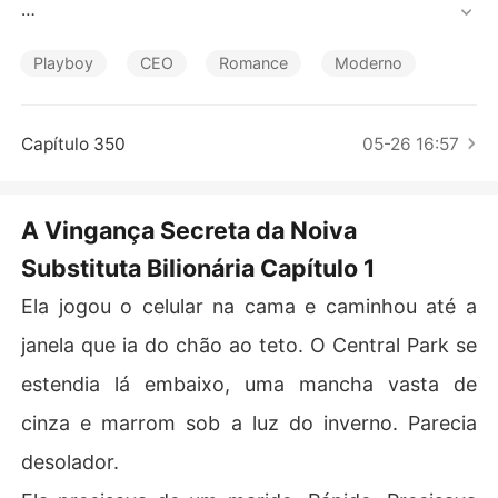
Contos Curtos
Até que, às 6 da manhã, uma notificação de tabloide es
tilhaçou sua vida: Kieran estava em Paris, exibindo a he
Playboy
CEO
Romance
Moderno
rdeira Aspen Schneider para os paparazzi como sua "al
ma gêmea".

Capítulo 350
05-26 16:57
Enquanto Jocelyn processava a traição, Kieran apenas l
he enviou uma mensagem fria exigindo relatórios de tra
balho para o dia seguinte.

A Vingança Secreta da Noiva
Substituta Bilionária Capítulo 1
Para piorar, sua própria mãe ligou não para confortá-la,
 mas para zombar de sua humilhação pública.

Ela jogou o celular na cama e caminhou até a
"Você vai se casar com o velho Henderson para salvar a 
janela que ia do chão ao teto. O Central Park se
família, ou eu bloqueio o fundo fiduciário do seu pai par
estendia lá embaixo, uma mancha vasta de
a sempre."

cinza e marrom sob a luz do inverno. Parecia
Dias depois, em um evento de gala, Aspen cravou as un
desolador.
has de propósito em uma queimadura grave na mão de
 Jocelyn.
