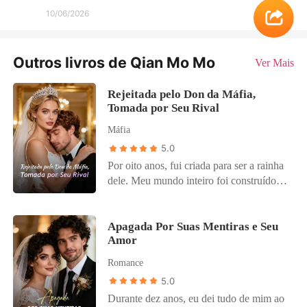
10/06/2026
Outros livros de Qian Mo Mo
Ver Mais
Rejeitada pelo Don da Máfia,
Tomada por Seu Rival
Máfia
5.0
Por oito anos, fui criada para ser a rainha
dele. Meu mundo inteiro foi construído
sobre a promessa de que eu me casaria
com Dante Moretti, o futuro Don da
família mais poderosa de São Paulo. Mas
Apagada Por Suas Mentiras e Seu
Amor
na véspera do nosso noivado, ouvi o
plano dele. Ele ia me descartar por outra
Romance
mulher, Isabella, e por um órfão de rua
5.0
que ele faria passar por seu herdeiro. Ele
Durante dez anos, eu dei tudo de mim ao
me humilhou publicamente em sua festa,