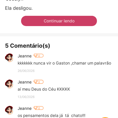
Ela desligou.
Continuar lendo
5 Comentário(s)
Jeanne
0
kkkkkkk nunca vir o Gaston ,chamar um palavrão
26/06/2026
Jeanne
0
aí meu Deus do Céu KKKKK
13/06/2026
Jeanne
0
os pensamentos dela já  tá  chato!!!