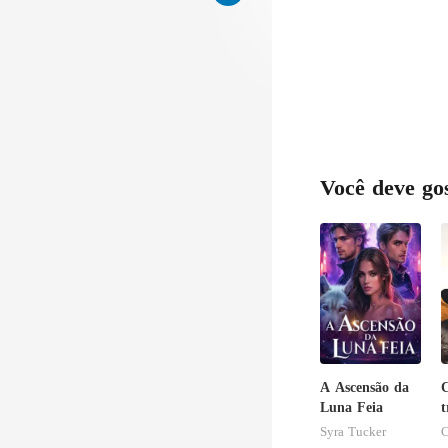
e
Você deve go
A Ascensão da
Luna Feia
t
b
Syra Tucker
C
f