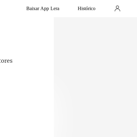
Baixar App Lera
Histórico
tores
e esvoaçava ao