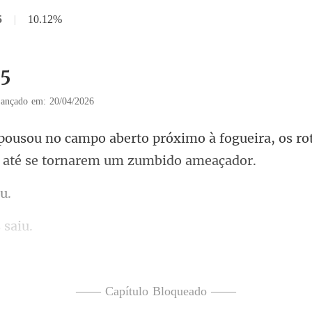
5
|
10.12%
35
ançado em: 20/04/2026
óximo à fogueira, os ro
qu
ola levantada. Ele parecia
—— Capítulo Bloqueado ——