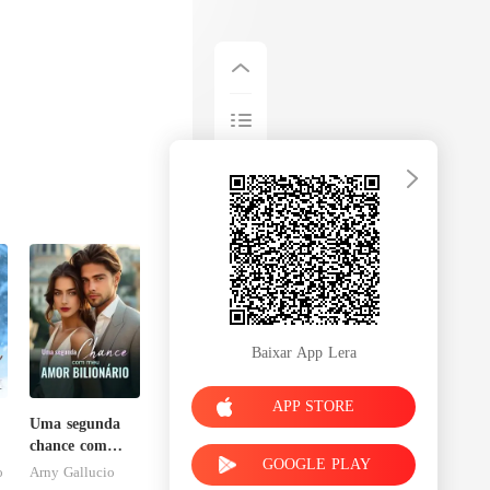
Baixar App Lera
APP STORE
Uma segunda
chance com
GOOGLE PLAY
meu amor
o
Arny Gallucio
bilionário