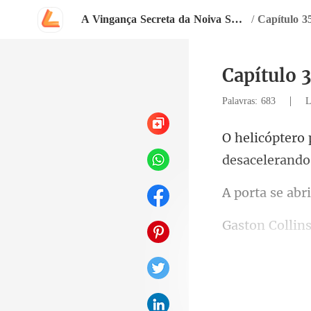
A Vingança Secreta da Noiva Substituta Bilionária
/
Capítulo 3
Capítulo 
|
Palavras: 683
L
desacelera
ta se
Colli
vento, com a g