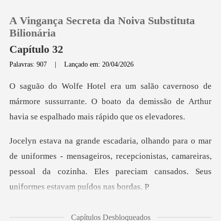
A Vingança Secreta da Noiva Substituta
Bilionária
Capítulo 32
Palavras: 907
|
Lançado em: 20/04/2026
0
Loja
mármore sussurrante. O boato da demissão de Arthur
Histórico
s - mensageiros, recepcionistas, camareiras,
Sair
pessoal da cozinha. E
Baixar App
Capítulos Desbloqueados