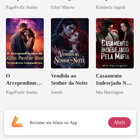
o do Alfa: O
Bilionário
do professor
PageProfit Studio
Ethyl Minow
Kimberly Ingrid
Contrato Real
da Híbrida
O
Vendida ao
Casamento
Arrependiment
Senhor da Noite
Indesejado Na
o do Alfa:
Máfia
PageProfit Studio
Seenbi
Mia Harrington
Perder Sua
Verdadeira
Companheira
Abrir
Reclame seu bônus no App