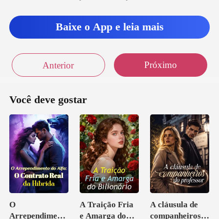
Baixe o App e leia mais
Próximo
Anterior
Você deve gostar
O
A Traição Fria
A cláusula de
Arrependiment
e Amarga do
companheiros