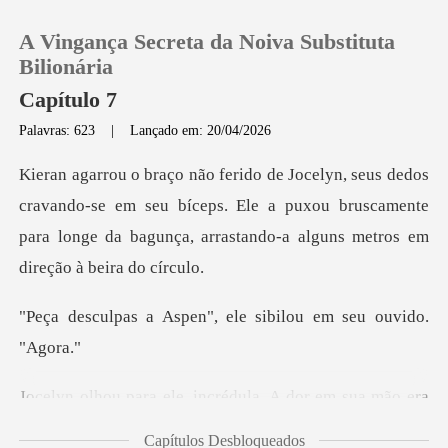
A Vingança Secreta da Noiva Substituta
Bilionária
Capítulo 7
Palavras: 623
|
Lançado em: 20/04/2026
0
Loja
ndo-se em seu bíceps. Ele a puxou bruscamente
para longe da ba
Histórico
pen", ele sibilou em
Sair
Baixar App
a. A dor em sua mão era
uma puls
Capítulos Desbloqueados