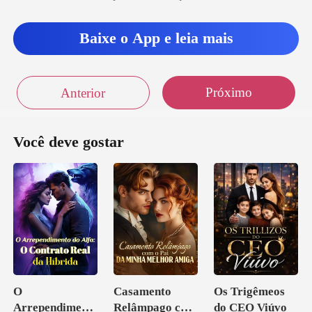
Baixe o App e leia mais
Próximo
Anterior
Você deve gostar
O
Casamento
Os Trigêmeos
Arrependiment
Relâmpago com
do CEO Viúvo