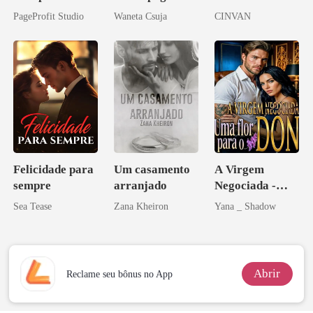
o do Alfa: O
o Pai da Minha
PageProfit Studio
Waneta Csuja
CINVAN
Contrato Real
Melhor Amiga
da Híbrida
Felicidade para
Um casamento
A Virgem
sempre
arranjado
Negociada -
Uma flor para o
Sea Tease
Zana Kheiron
Yana _ Shadow
Don
Abrir
Reclame seu bônus no App