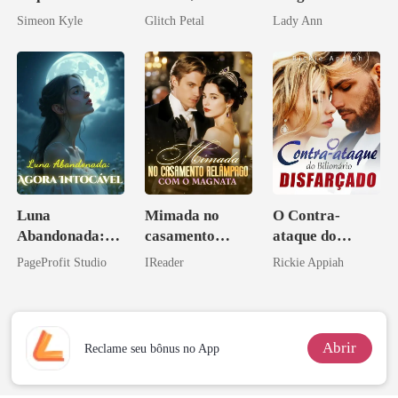
Vingança
desejada pelo
Morte, Ele
Simeon Kyle
Glitch Petal
Lady Ann
Ascende
pai dele
Acendia
Lanternas Para
Ela
Luna
Mimada no
O Contra-
Abandonada:
casamento
ataque do
Agora Intocável
relâmpago com
Bilionário
PageProfit Studio
IReader
Rickie Appiah
o magnata
Disfarçado
Abrir
Reclame seu bônus no App