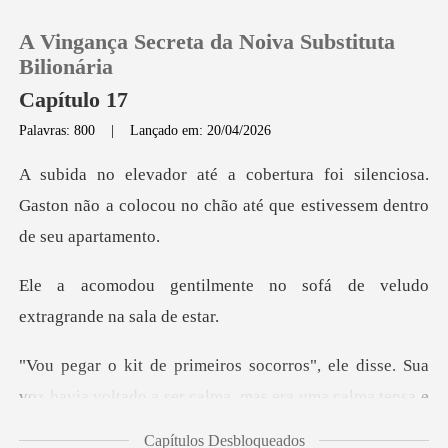
A Vingança Secreta da Noiva Substituta
Bilionária
Capítulo 17
Palavras: 800
|
Lançado em: 20/04/2026
0
ilenciosa.
Loja
Gaston não a colocou no chão at
Histórico
te no sofá de veludo
ext
Sair
ele disse. Sua
Baixar App
voz havia voltado a ser ca
Capítulos Desbloqueados