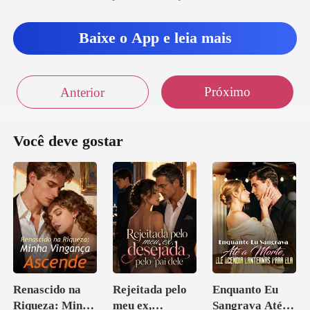
n o ob
Baixe o App e leia mais
Próximo
Anterior
Você deve gostar
Renascido na
Rejeitada pelo
Enquanto Eu
Riqueza: Minha
meu ex,
Sangrava Até a