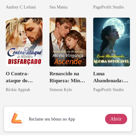
Magnata
companheiro e
Audrey C Leilani
Sea Mania
PageProfit Studio
eu a deixei
O Contra-
Renascido na
Luna
ataque do
Riqueza: Minha
Abandonada:
Bilionário
Vingança
Agora Intocável
Rickie Appiah
Simeon Kyle
PageProfit Studio
Disfarçado
Ascende
Abrir
Reclame seu bônus no App