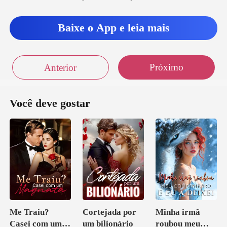
Baixe o App e leia mais
Próximo
Anterior
Você deve gostar
Me Traiu?
Cortejada por
Minha irmã
Casei com um
um bilionário
roubou meu