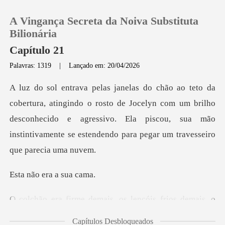
A Vingança Secreta da Noiva Substituta
Bilionária
Capítulo 21
Palavras: 1319
|
Lançado em: 20/04/2026
0
Loja
rosto de Jocelyn com um brilho
desconhecido e agressivo. Ela piscou, sua mão
Histórico
Sair
era a s
Baixar App
lençóis frios demais, o
cheir
Capítulos Desbloqueados