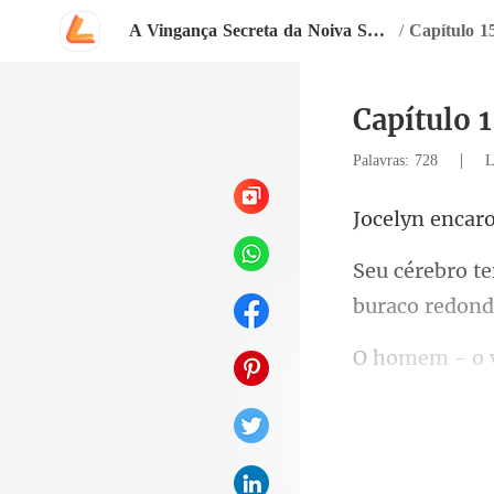
A Vingança Secreta da Noiva Substituta Bilionária
/
Capítulo 1
Capítulo 
|
Palavras: 728
L
encar
bu
Ele olhou com
-