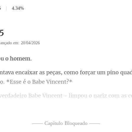
5
|
4.34%
15
ançado em: 20/04/2026
ou
como forçar um pino qua
m as c
 lascívia para a mesa
—— Capítulo Bloqueado ——
 disse ele,