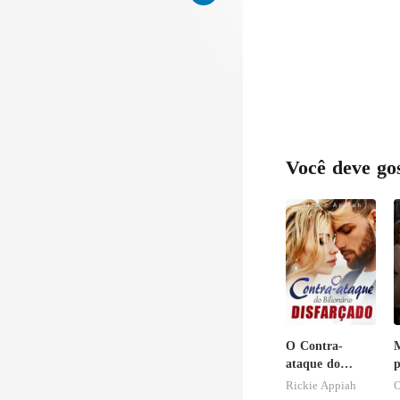
Você deve go
O Contra-
ataque do
p
Bilionário
Rickie Appiah
O
Disfarçado
v