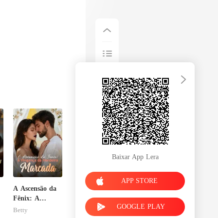
Baixar App Lera
APP STORE
A Ascensão da
Fênix: A
GOOGLE PLAY
u
Vingança da
Betty
Herdeira