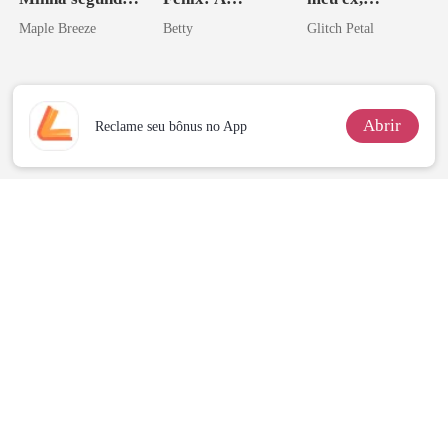
vida e um
Vingança da
desejada pelo
Maple Breeze
Betty
Glitch Petal
homem melhor
Herdeira
pai dele
Marcada
Abrir
Reclame seu bônus no App