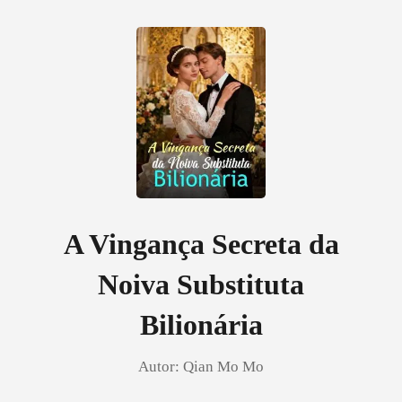
0
Loja
Histórico
A Vingança Secreta da
Noiva Substituta
Sair
Bilionária
Baixar App
Autor:
Qian Mo Mo