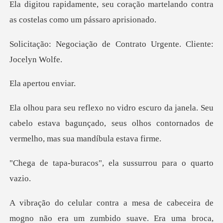
ração martelando contra
as cost
o de Contrato Urgente.
ertou
la. Seu
cabelo estava bagunçado, seus olhos contor
cos", ela sussurrou
ogno não era um zumbido suave. Era uma broca,