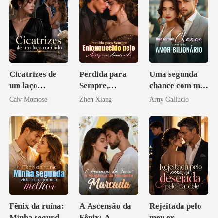
Cicatrizes de
Perdida para
Uma segunda
um laço
Sempre,
chance com meu
rompido
Enlouquecido
amor bilionário
Calv Momose
Zhen Xiang
Arny Gallucio
pelo
Arrependiment
o
Fênix da ruína:
A Ascensão da
Rejeitada pelo
Minha segunda
Fênix: A
meu ex,