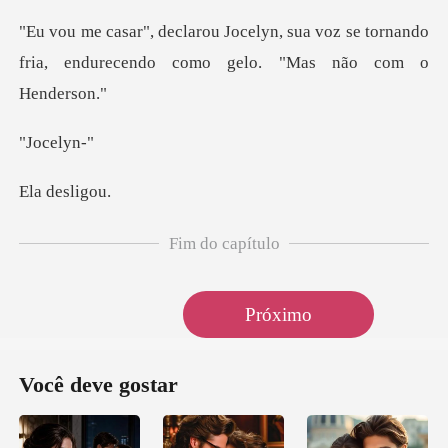
sua voz se tornando
fria, endurecendo
cel
desl
Fim do capítulo
Próximo
Você deve gostar