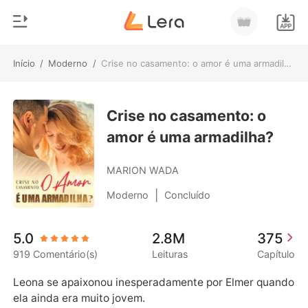
Início
/
Moderno
/
Crise no casamento: o amor é uma armadilha?
0
Início
Loja
Crise no casamento: o
Gênero
amor é uma armadilha?
Moderno
Histórico
Lobisomem
MARION WADA
Sair
Contos
|
Moderno
Concluído
Romance
Baixar App
5.0
2.8M
375
Bilionários
919 Comentário(s)
Leituras
Capítulo
Ranking
Leona se apaixonou inesperadamente por Elmer quando 
ela ainda era muito jovem.
