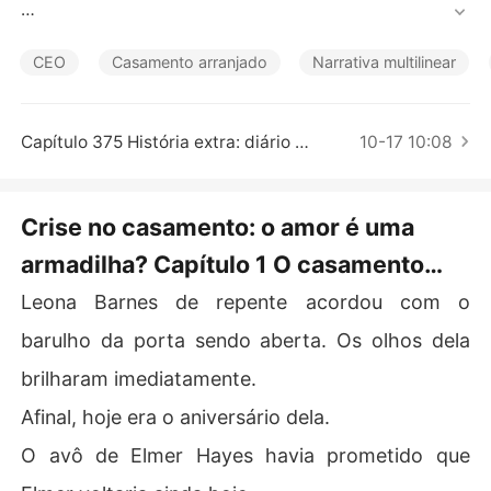
Contos Curtos
No entanto, Aurora, sua irmã adotiva, roubou impiedosa
mente sua família e Elmer.

CEO
Casamento arranjado
Narrativa multilinear
Já adulta, Leona decidiu não perder nenhuma oportuni
dade, pois não podia esperar para se casar com o home
Capítulo 375 História extra: diário de Marcel
10-17 10:08
m dos seus sonhos.

Elmer, porém, abraçou Aurora e olhou para Leona com e
Crise no casamento: o amor é uma
vidente desgosto. "Você me dá nojo."

armadilha? Capítulo 1 O casamento
Leona sentiu como se o mundo inteiro estivesse desab
decepcionante
Leona Barnes de repente acordou com o
ando ao seu redor. Sorrindo amargamente, ela disse: "N
ão vou desistir de você enquanto eu viver."

barulho da porta sendo aberta. Os olhos dela
brilharam imediatamente.
Após esse encontro, Leona desapareceu sem deixar ve
stígios, ninguém sabia se ela estava viva ou morta.

Afinal, hoje era o aniversário dela.
O avô de Elmer Hayes havia prometido que
Nos sonhos de Elmer, ele frequentemente ouvia a voz d
e Leona dizendo: "Se eu nunca tivesse te amado..."
