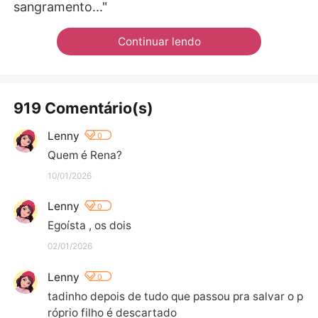
sangramento..."
Continuar lendo
919 Comentário(s)
Lenny
0
Quem é Rena?
10/01/2026
Lenny
0
Egoísta , os dois
02/01/2026
Lenny
0
tadinho depois de tudo que passou pra salvar o p
róprio filho é descartado