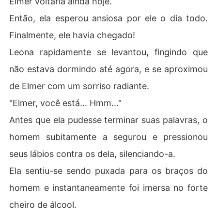
Elmer voltaria ainda hoje.
Então, ela esperou ansiosa por ele o dia todo.
Cinco anos depois, Leona voltou, com um menino ao se
u lado...
Finalmente, ele havia chegado!
Leona rapidamente se levantou, fingindo que
não estava dormindo até agora, e se aproximou
de Elmer com um sorriso radiante.
"Elmer, você está... Hmm..."
Antes que ela pudesse terminar suas palavras, o
homem subitamente a segurou e pressionou
seus lábios contra os dela, silenciando-a.
Ela sentiu-se sendo puxada para os braços do
homem e instantaneamente foi imersa no forte
cheiro de álcool.