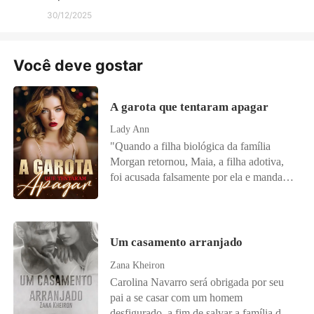
30/12/2025
Você deve gostar
A garota que tentaram apagar
Lady Ann
"Quando a filha biológica da família
Morgan retornou, Maia, a filha adotiva,
foi acusada falsamente por ela e mandada
para a prisão. Quatro anos depois, Maia
saiu das cadeias e se casou com Chris, um
bastardo notório. Todos acreditavam que
a garota teria uma vida miserável, mas
Um casamento arranjado
logo descobriram que ela era na verdade
Zana Kheiron
uma joalheira famosa, hacker de elite,
Carolina Navarro será obrigada por seu
chef renomada, designer de jogos de
pai a se casar com um homem
ponta... Enquanto a família Morgan
desfigurado, a fim de salvar a família da