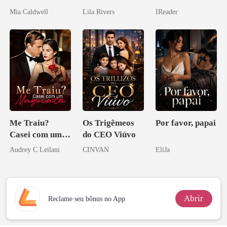
relâmpago com
Mia Caldwell
Lila Rivers
IReader
o magnata
Me Traiu?
Os Trigêmeos
Por favor, papai
Casei com um
do CEO Viúvo
Magnata
Audrey C Leilani
CINVAN
EliJa
Abrir
Reclame seu bônus no App