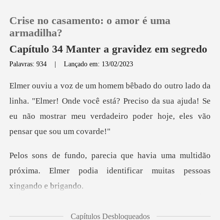
Crise no casamento: o amor é uma
armadilha?
Capítulo 34 Manter a gravidez em segredo
Palavras: 934
|
Lançado em: 13/02/2023
0
Loja
Elmer! Onde você está? Preciso da sua ajuda! Se
eu não mostrar
Histórico
ma multidão
Sair
próxima. Elmer podia identif
Baixar App
co fez a ca
Capítulos Desbloqueados