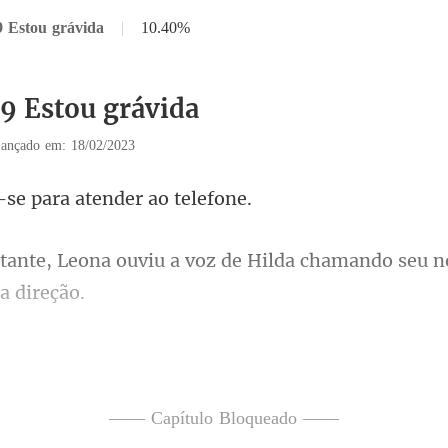
9 Estou grávida
|
10.40%
39 Estou grávida
ançado em: 18/02/2023
se para atende
voz de Hilda chamando seu n
ha do vestido balanç
ntra o
—— Capítulo Bloqueado ——