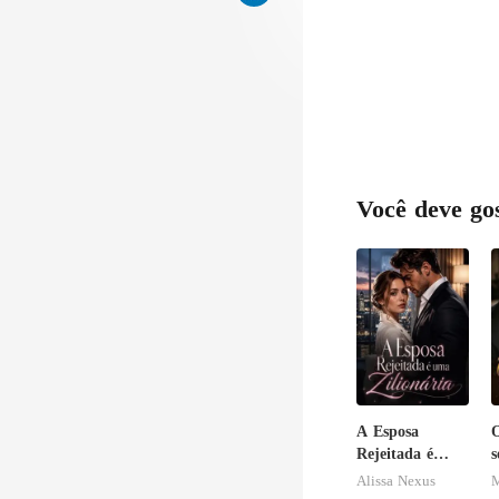
Você deve go
A Esposa
O
Rejeitada é
s
uma Zilionária
Alissa Nexus
M