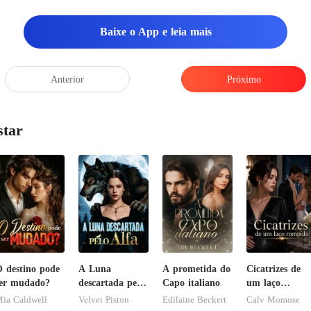
la e disse: "Mãe, fiq
Baixe o App e leia mais
Anterior
Próximo
star
 destino pode
A Luna
A prometida do
Cicatrizes de
er mudado?
descartada pelo
Capo italiano
um laço
Alfa
rompido
ia Caldwell
Velvet Piston
Edilaine Beckert
Calv Momose