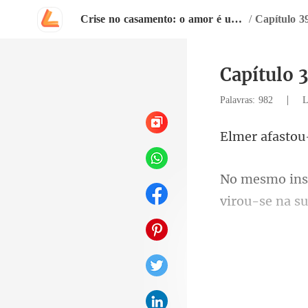
Crise no casamento: o amor é uma armadilha?
/
Capítulo 3
Capítulo 
|
Palavras: 982
L
suavemente co