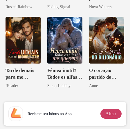
Preciosa
noiva do arqui-
amaldiçoado
Rusted Rainbow
Fading Signal
Nova Winters
princesa de uma
inimigo do ex
família
mafiosa!
Tarde demais
Fêmea inútil?
O coração
para me
Todos os alfas
partido do
reconquistar!
me querem!
bilionário
IReader
Scrap Lullaby
Anne
Abrir
Reclame seu bônus no App