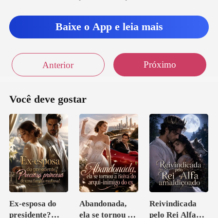
Baixe o App e leia mais
Próximo
Anterior
Você deve gostar
Ex-esposa do
Abandonada,
Reivindicada
presidente?
ela se tornou a
pelo Rei Alfa