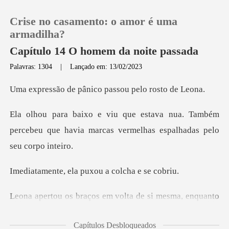
Crise no casamento: o amor é uma
armadilha?
Capítulo 14 O homem da noite passada
Palavras: 1304
|
Lançado em: 13/02/2023
0
pânico passou pel
Loja
a. Também
percebeu que havia marcas verm
Histórico
Sair
ela puxou a col
Baixar App
esma, enquanto
seu corpo tremia de raiva
Capítulos Desbloqueados