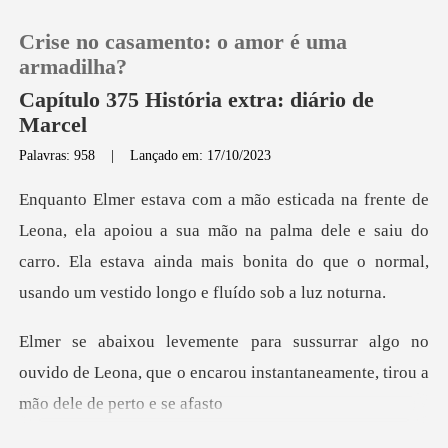
Crise no casamento: o amor é uma
armadilha?
Capítulo 375 História extra: diário de
Marcel
0
Palavras: 958
|
Lançado em: 17/10/2023
Loja
u a sua mão na palma dele e saiu do
carro. Ela estava ainda mais bonit
Histórico
Sair
o no
ouvido de Leona, que o encarou instantan
Baixar App