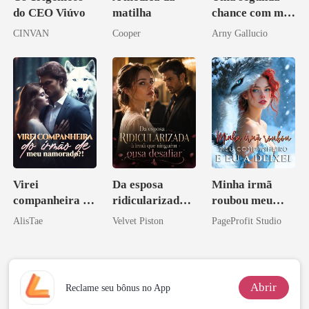
do CEO Viúvo
matilha
chance com meu
amor bilionário
CINVAN
Cooper
Arny Gallucio
Virei
Da esposa
Minha irmã
companheira do
ridicularizada à
roubou meu
irmão de meu
irmã que
companheiro e
AlisTae
Velvet Piston
PageProfit Studio
namorado?!
ninguém ousa
eu a deixei
desafiar
Abrir
Reclame seu bônus no App