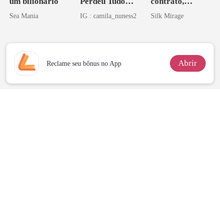
um bilionário
Perdeu Tudo
contrato,
Inclusive Ela
obsessão eterna
Sea Mania
IG : camila_nuness2
Silk Mirage
Abrir
Reclame seu bônus no App