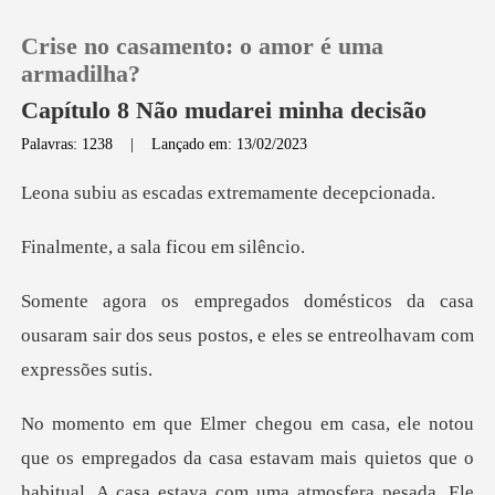
Crise no casamento: o amor é uma
armadilha?
Capítulo 8 Não mudarei minha decisão
Palavras: 1238
|
Lançado em: 13/02/2023
0
scadas extremame
Loja
a sala ficou
Histórico
a casa
ousaram sair dos seus postos, e e
Sair
Baixar App
ados da casa estavam mais quietos que o
habitual. A casa estava