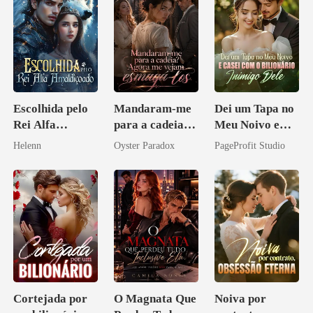
Escolhida pelo
Mandaram-me
Dei um Tapa no
Rei Alfa
para a cadeia?
Meu Noivo e
Amaldiçoado
Agora me
Casei com o
Helenn
Oyster Paradox
PageProfit Studio
vejam esmagá-
Bilionário
los
Inimigo Dele
Cortejada por
O Magnata Que
Noiva por