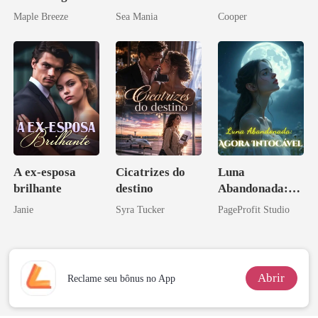
vida e um
Maple Breeze
Sea Mania
Cooper
homem melhor
A ex-esposa
Cicatrizes do
Luna
brilhante
destino
Abandonada:
Agora Intocável
Janie
Syra Tucker
PageProfit Studio
Abrir
Reclame seu bônus no App