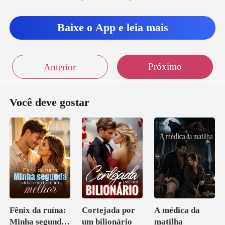
Baixe o App e leia mais
Próximo
Anterior
Você deve gostar
Fênix da ruína:
Cortejada por
A médica da
Minha segunda
um bilionário
matilha