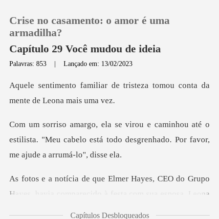
Crise no casamento: o amor é uma
armadilha?
Capítulo 29 Você mudou de ideia
Palavras: 853
|
Lançado em: 13/02/2023
0
de tristeza tomou conta da
Loja
té o
Histórico
estilista. "Meu cabelo está todo desgrenhad
Sair
, CEO do Grupo
Baixar App
Hayes, havia comparecido
Capítulos Desbloqueados