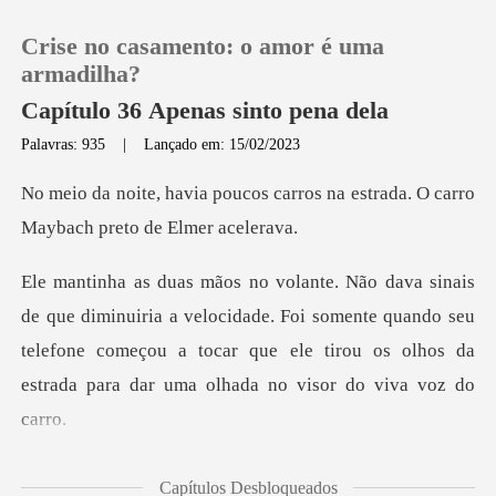
Crise no casamento: o amor é uma
armadilha?
Capítulo 36 Apenas sinto pena dela
Palavras: 935
|
Lançado em: 15/02/2023
0
carros na estrada. O carro
Loja
Ma
Histórico
velocidade. Foi somente quando seu
telefone começou a tocar que ele tiro
Sair
Baixar App
a foi conec
Capítulos Desbloqueados