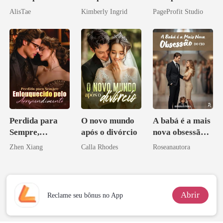
do professor
o do Alfa: O
AlisTae
Kimberly Ingrid
PageProfit Studio
Contrato Real
da Híbrida
Perdida para
O novo mundo
A babá é a mais
Sempre,
após o divórcio
nova obsessão
Enlouquecido
do CEO
Zhen Xiang
Calla Rhodes
Roseanautora
pelo
Arrependiment
o
Abrir
Reclame seu bônus no App