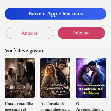
Baixe o App e leia mais
Próximo
Anterior
Você deve gostar
Uma armadilha
A cláusula de
O
inescapável
companheiros
Arrependiment