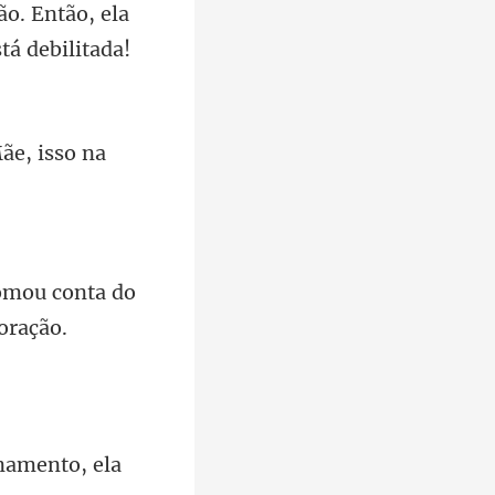
tão, ela
ãe, isso na
tomou conta do
namento, ela