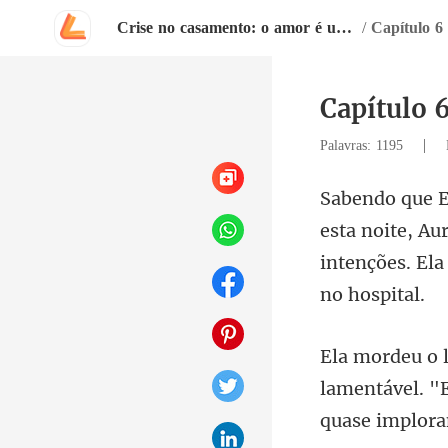
Crise no casamento: o amor é uma armadilha?
/
Capítulo 
|
Palavras: 1195
noite, Au
intenções.
lamentável. "