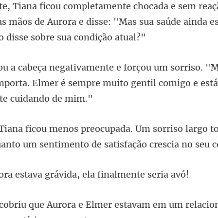
as mãos de Aurora e disse: "Mas sua saúde ain
so. "M
mporta. Elmer é sempre mu
orriso largo 
uanto um
tava grávida, ela f
er estavam em um relacio