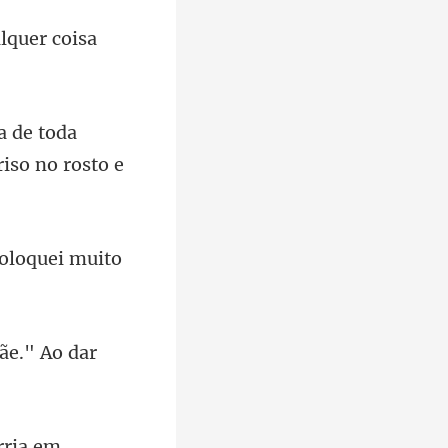
da
riso
coloquei
ãe." Ao dar
rria em