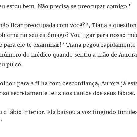
e
stômago? Vou ligar para nosso mé
 para ele te examinar!" Tiana pegou rapidamente 
a, Aurora já es
riso
. Ela baixou a voz fingindo ti