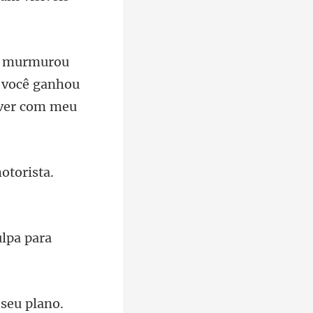
e você ganhou
otorist
lpa para