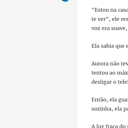
te ver", ele r
tentou ao máx
s