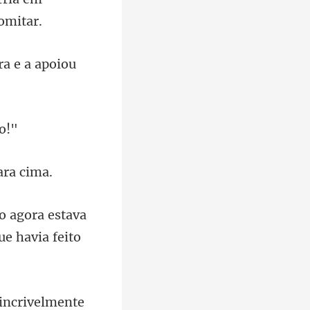
stava
que
 incrivelmente