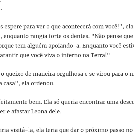
uanto rangia forte os dentes. "Não pense qu
porque tem alguém apo
rgulhosa e se virou para o m
queria encontrar uma descu
-la, ela teria que dar o p