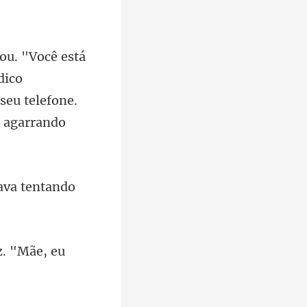
dico
seu t
tava tentando