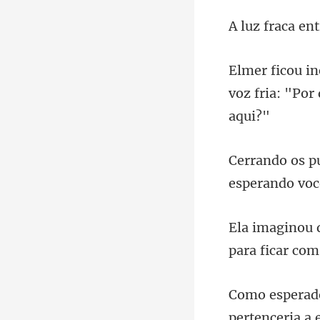
voz fria: "Por
para ficar com
pertenceria a