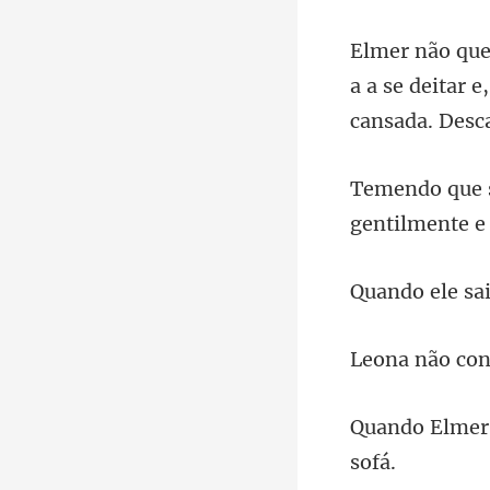
a a se deitar 
gentilment
sai