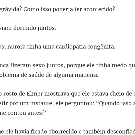
da? Como isso poder
viam dorm
urora tinha uma car
orque ele tinha medo q
de 
etir por um instante, ele pergunto
aborrecido e também desconfia