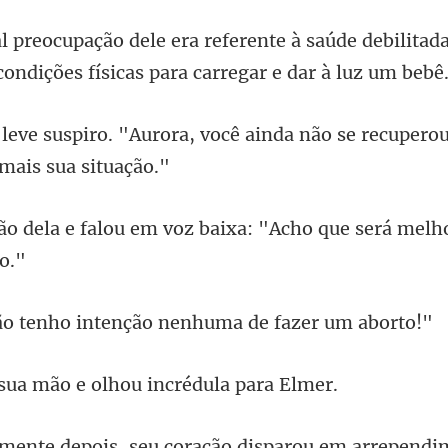
saúde debilitada
condi
ocê ainda não se recuperou
m voz baixa: "Acho que será me
ho intenção nenhuma
mão e olhou incré
isparou em arrependi