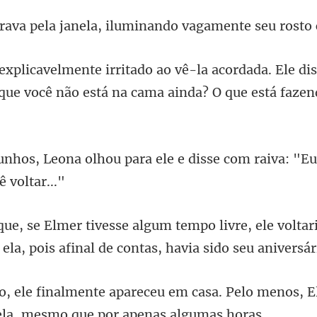
janela, iluminando vaga
dada. Ele d
 que você não
para ele e disse com raiva: "E
vre, ele voltar
 ela, p
m casa. Pelo menos, 