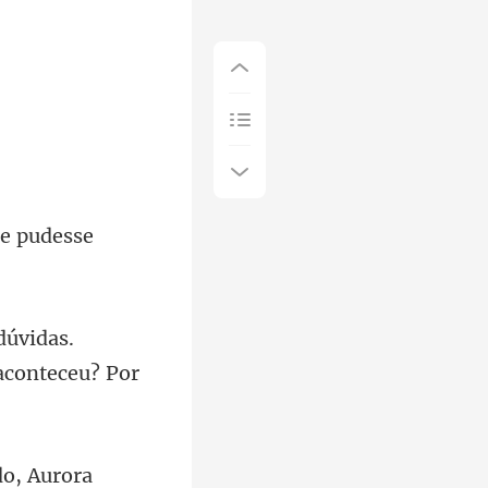
ue pudesse
dúvidas.
do,