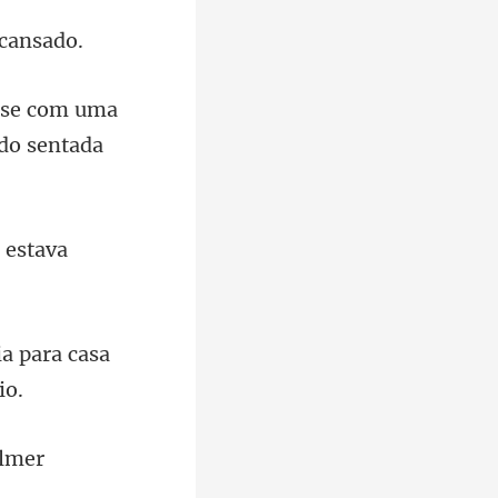
isse com uma
u
ia para casa
Elmer