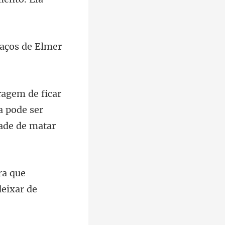
ra
 pode ser
ra que