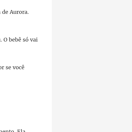
 de Aurora.
. O bebê só
mento. Ela