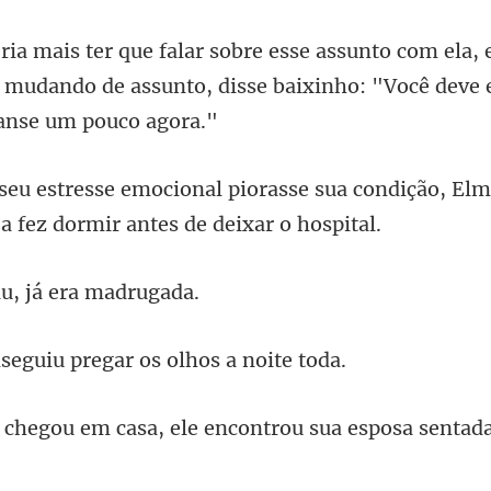
,
e, mudando de assunto, disse baix
sua condição, Elm
u, já er
uiu pregar os ol
, ele encontrou sua esposa