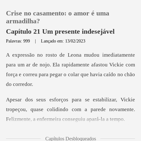
Crise no casamento: o amor é uma
armadilha?
Capítulo 21 Um presente indesejável
Palavras: 999
|
Lançado em: 13/02/2023
0
Loja
ar de nojo. Ela rapidamente afastou Vickie com
força e cor
Histórico
Sair
tropeçou, quase colidindo com a parede novamente.
F
Baixar App
uma
Capítulos Desbloqueados