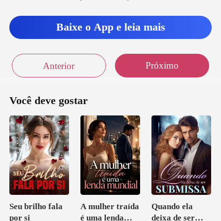
Baixe o App e leia mais
Próximo
Anterior
Você deve gostar
Seu brilho fala
A mulher traída
Quando ela
por si
é uma lenda
deixa de ser