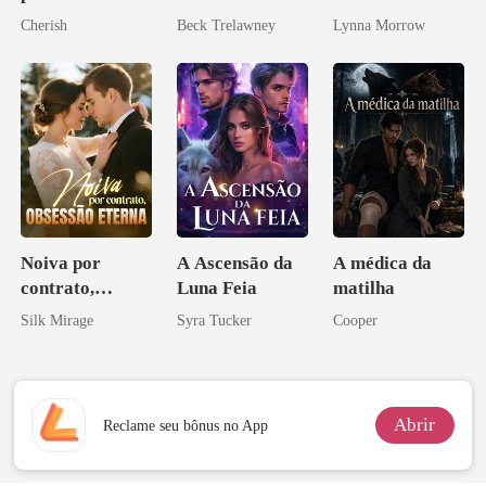
mundial
submissa
Cherish
Beck Trelawney
Lynna Morrow
Noiva por
A Ascensão da
A médica da
contrato,
Luna Feia
matilha
obsessão eterna
Silk Mirage
Syra Tucker
Cooper
Abrir
Reclame seu bônus no App