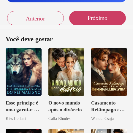
tinha u
Próximo
Anterior
Você deve gostar
Esse príncipe é
O novo mundo
Casamento
uma garota: A
após o divórcio
Relâmpago com
companheira
o Pai da Minha
Kiss Leilani
Calla Rhodes
Waneta Csuja
escrava do rei
Melhor Amiga
maligno