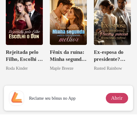
Rejeitada pelo
Fênix da ruína:
Ex-esposa do
Filho, Escolhi o
Minha segunda
presidente?
Don
vida e um
Preciosa
Roda Kinder
Maple Breeze
Rusted Rainbow
homem melhor
princesa de uma
família
mafiosa!
Abrir
Reclame seu bônus no App