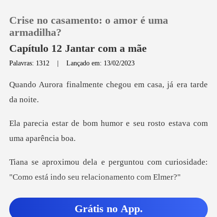
Crise no casamento: o amor é uma
armadilha?
Capítulo 12 Jantar com a mãe
Palavras: 1312
|
Lançado em: 13/02/2023
0
nte chegou em casa, j
Loja
humor e seu rosto estav
Histórico
Sair
ou com curiosidade:
"Como está in
Baixar App
ele não saiu com o carro
Grátis no App.