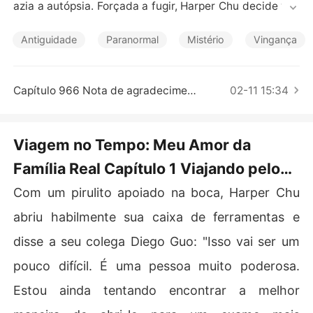
Contos Curtos
azia a autópsia. Forçada a fugir, Harper Chu decide viaj
ar através do tempo para descobrir os mistérios que ela 
não entendeu, e se meteu fingindo ser filha de um ofici
Antiguidade
Paranormal
Mistério
Vingança
al da Dinastia GuangMing. Sem os membros da família
 ao seu lado, e um príncipe se intrigando com suas habil
idades incomuns, ela será capaz de salvar e se vingar,
Capítulo 966 Nota de agradecimento
02-11 15:34
 o tempo todo tentando manter sua cobertura intacta?
Viagem no Tempo: Meu Amor da
Família Real Capítulo 1 Viajando pelo
tempo e pelo espaço
Com um pirulito apoiado na boca, Harper Chu
abriu habilmente sua caixa de ferramentas e
disse a seu colega Diego Guo: "Isso vai ser um
pouco difícil. É uma pessoa muito poderosa.
Estou ainda tentando encontrar a melhor