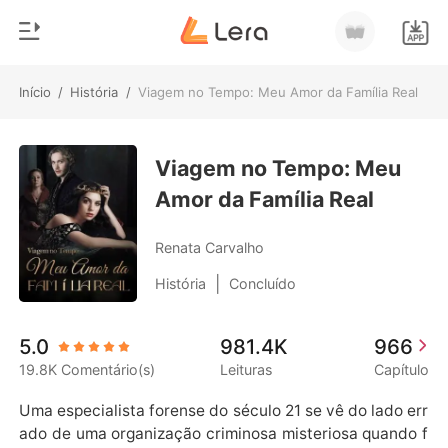
Início
/
História
/
Viagem no Tempo: Meu Amor da Família Real
0
Início
Loja
Viagem no Tempo: Meu
Gênero
Amor da Família Real
Moderno
Histórico
Lobisomem
Renata Carvalho
Sair
Contos
|
História
Concluído
Romance
Baixar App
5.0
981.4K
966
Bilionários
19.8K Comentário(s)
Leituras
Capítulo
Ranking
Uma especialista forense do século 21 se vê do lado err
ado de uma organização criminosa misteriosa quando f