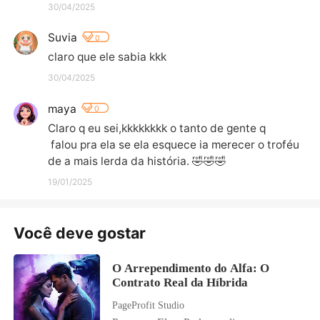
30/04/2025
Suvia
0
claro que ele sabia kkk
30/04/2025
maya
0
Claro q eu sei,kkkkkkkk o tanto de gente q

 falou pra ela se ela esquece ia merecer o troféu 
de a mais lerda da história. 🤣🤣🤣
19/01/2025
Você deve gostar
O Arrependimento do Alfa: O
Contrato Real da Híbrida
PageProfit Studio