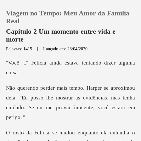
Viagem no Tempo: Meu Amor da Família
Real
Capítulo 2 Um momento entre vida e
morte
0
Palavras: 1415
|
Lançado em: 23/04/2020
inda estava tentando
Loja
Histórico
la. "Eu posso lhe mostrar as evidências, mas tenha
Sair
cui
Baixar App