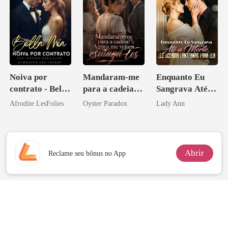
Noiva por
Mandaram-me
Enquanto Eu
contrato - Bella
para a cadeia?
Sangrava Até a
Mia
Agora me
Morte, Ele
Afrodite LesFolies
Oyster Paradox
Lady Ann
vejam esmagá-
Acendia
los
Lanternas Para
Ela
Abrir
Reclame seu bônus no App