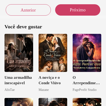
Próximo
Anterior
Você deve gostar
Uma armadilha
A noviça e o
O
inescapável
Conde Viúvo
Arrependiment
o do Alfa:
AlisTae
Mazane
PageProfit Studio
Perder Sua
Verdadeira
Companheira