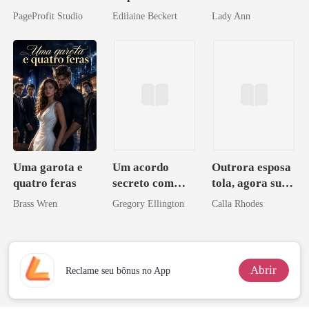
apagar
PageProfit Studio
Edilaine Beckert
Lady Ann
Uma garota e
Um acordo
Outrora esposa
quatro feras
secreto com
tola, agora sua
meu chefe
obsessão eterna
Brass Wren
Gregory Ellington
Calla Rhodes
bilionário
Abrir
Reclame seu bônus no App