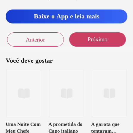
que se tornou
Baixe o App e leia mais
Próximo
Anterior
Você deve gostar
Uma Noite Com
A prometida do
A garota que
Meu Chefe
Capo italiano
tentaram