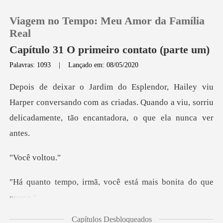
Viagem no Tempo: Meu Amor da Família
Real
Capítulo 31 O primeiro contato (parte um)
Palavras: 1093
|
Lançado em: 08/05/2020
0
Loja
er conversando com as criadas. Quando a viu, sorriu
del
Histórico
ê vo
Sair
mã, você está mais b
Baixar App
Capítulos Desbloqueados
ndo: "Você é aquela