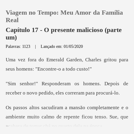
Viagem no Tempo: Meu Amor da Família
Real
Capítulo 17 - O presente malicioso (parte
um)
0
Palavras: 1123
|
Lançado em: 01/05/2020
, Charles gritou para
Loja
seus hom
Histórico
ns. Depois de
receber o novo pedi
Sair
o
Baixar App
ambiente muito calmo de repente ficou tenso. Su