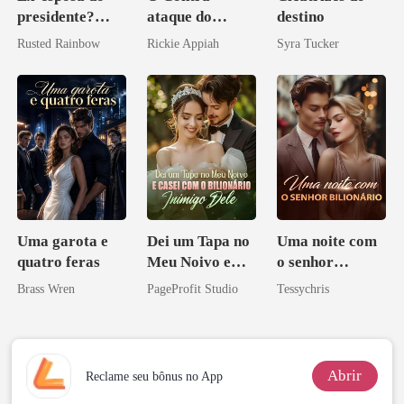
presidente?
ataque do
destino
Preciosa
Bilionário
Rusted Rainbow
Rickie Appiah
Syra Tucker
princesa de uma
Disfarçado
família
mafiosa!
Uma garota e
Dei um Tapa no
Uma noite com
quatro feras
Meu Noivo e
o senhor
Casei com o
Bilionário
Brass Wren
PageProfit Studio
Tessychris
Bilionário
Inimigo Dele
Abrir
Reclame seu bônus no App