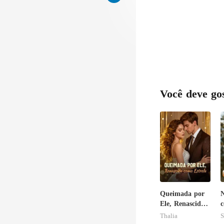
Você deve go
Queimada por
N
Ele, Renascida
c
como Estrela
o
Thalia
S