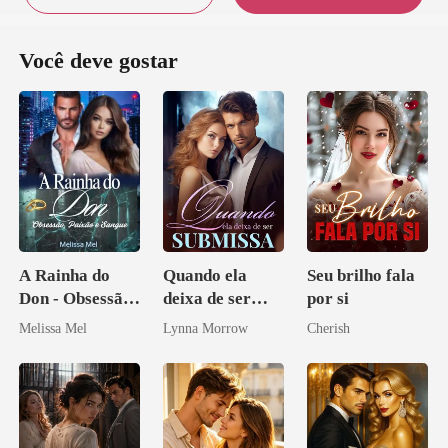
Você deve gostar
A Rainha do
Quando ela
Seu brilho fala
Don - Obsessão,
deixa de ser
por si
Paixão e Sangue
submissa
Melissa Mel
Lynna Morrow
Cherish