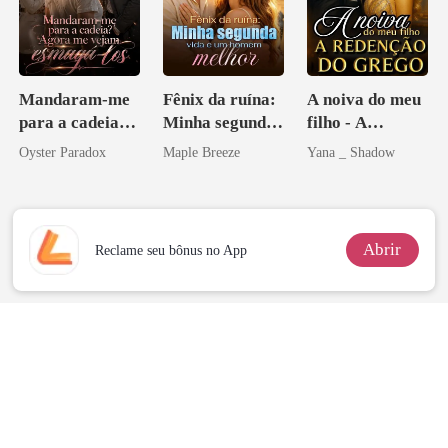
Mandaram-me
Fênix da ruína:
A noiva do meu
para a cadeia?
Minha segunda
filho - A
Agora me
vida e um
Redenção do
Oyster Paradox
Maple Breeze
Yana _ Shadow
vejam esmagá-
homem melhor
grego
los
Abrir
Reclame seu bônus no App