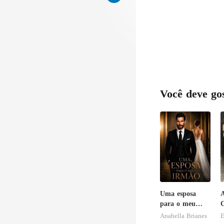
Você deve go
Uma esposa
A
para o meu
C
irmão
Anabella Brianes
E