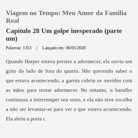
Viagem no Tempo: Meu Amor da Família
Real
Capítulo 28 Um golpe inesperado (parte
um)
0
Palavras: 1353
|
Lançado em: 06/05/2020
Loja
ava acontecendo, a garota cobriu os ouvidos com
Histórico
as mãos para tentar adormecer. No entanto, o barulho
Sair
continuou a int
Baixar App