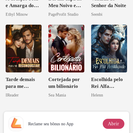
e Amarga do
Meu Noivo e
Senhor da Noite
Bilionário
Casei com o
Ethyl Minow
PageProfit Studio
Seenbi
Bilionário
Inimigo Dele
Tarde demais
Cortejada por
Escolhida pelo
para me
um bilionário
Rei Alfa
reconquistar!
Amaldiçoado
IReader
Sea Mania
Helenn
Abrir
Reclame seu bônus no App