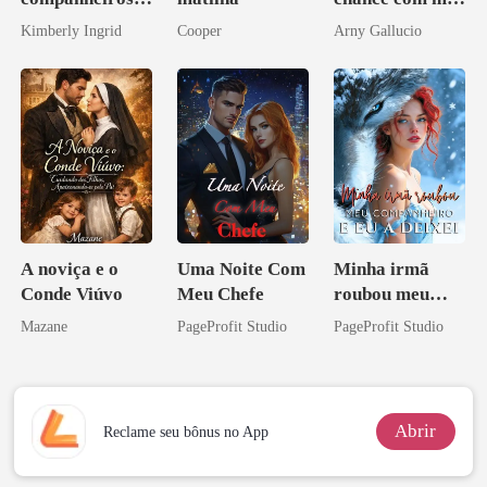
do professor
amor bilionário
Kimberly Ingrid
Cooper
Arny Gallucio
A noviça e o
Uma Noite Com
Minha irmã
Conde Viúvo
Meu Chefe
roubou meu
companheiro e
Mazane
PageProfit Studio
PageProfit Studio
eu a deixei
Abrir
Reclame seu bônus no App