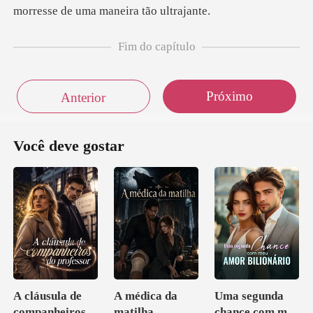
Fim do capítulo
Próximo
Anterior
Você deve gostar
A cláusula de
A médica da
Uma segunda
companheiros
matilha
chance com meu