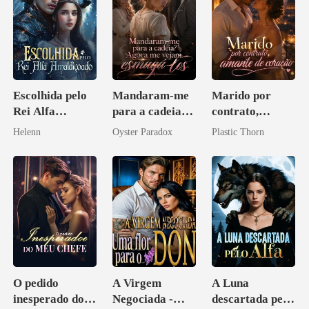
Escolhida pelo
Mandaram-me
Marido por
Rei Alfa
para a cadeia?
contrato,
Amaldiçoado
Agora me
amante de
Helenn
Oyster Paradox
Plastic Thorn
vejam esmagá-
coração
los
O pedido
A Virgem
A Luna
inesperado do
Negociada -
descartada pelo