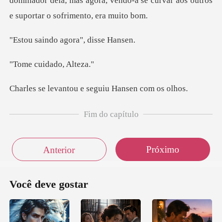
do agora",
uidado,
tou e seguiu Han
Fim do capítulo
Próximo
Anterior
Você deve gostar