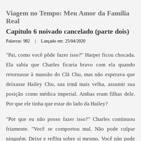
Viagem no Tempo: Meu Amor da Família
Real
Capítulo 6 noivado cancelado (parte dois)
Palavras: 982
|
Lançado em: 25/04/2020
0
Loja
do
retornasse à mansão do Clã Chu, mas não esperava que
Histórico
deixasse Hailey Chu, sua irmã mais velha, assumi
Sair
Baixar App
Você se comportou mal. Não pode culpar
ninguém. Deixe e reflita s