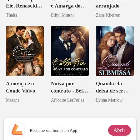
Ele, Renascida
e Amarga do
arranjado
como Estrela
Bilionário
Thalia
Ethyl Minow
Zana Kheiron
A noviça e o
Noiva por
Quando ela
Conde Viúvo
contrato - Bella
deixa de ser
Mia
submissa
Mazane
Afrodite LesFolies
Lynna Morrow
Abrir
Reclame seu bônus no App