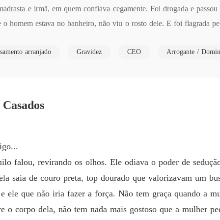
Capítulo
adrasta e irmã, em quem confiava cegamente. Foi drogada e passou a
 homem estava no banheiro, não viu o rosto dele. E foi flagrada pe
De volt
agem aérea para outro estado. Começou a faculdade de Sommelier e lo
Capítulo
samento arranjado
Gravidez
CEO
Arrogante / Domin
m família e deserdada? Maya batalhou, se formou, se tornou altament
De volt
oi chamada as pressas pra voltar para casa. Tomou a difícil decisão d
Capítulo
totalmente arrogante, que estava sempre nas revistas de fofocas com u
De volt
awson's, ter se mudado para a cidade justamente para se vingar da fam
Capítulo
1 Casados
pidaram a fortuna do pai, que enfartou quando se descobriu totalmen
De volt
ente Danilo, que faz a proposta do contrato de casamento. E agora? El
Capítulo
com suas estruturas? Ou recusa e deixa a madrasta acabar com a for
go...
De volt
l, pois vai ter que lidar com a relação de amor e ódio que tem com Da
nilo falou, revirando os olhos. Ele odiava o poder de seduç
Capítul
ela saia de couro preta, top dourado que valorizavam um bu
De volt
 e ele que não iria fazer a força. Não tem graça quando a m
Capítulo
bre o corpo dela, não tem nada mais gostoso que a mulher pe
De volt