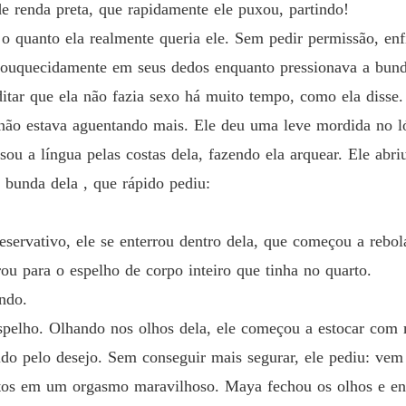
De volt
 renda preta, que rapidamente ele puxou, partindo!
Capítul
o quanto ela realmente queria ele. Sem pedir permissão, enf
De volt
louquecidamente em seus dedos enquanto pressionava a bund
Capítulo
itar que ela não fazia sexo há muito tempo, como ela disse.
De volt
não estava aguentando mais. Ele deu uma leve mordida no ló
Capítul
sou a língua pelas costas dela, fazendo ela arquear. Ele abr
De volt
 bunda dela , que rápido pediu:
Capítulo
De volt
servativo, ele se enterrou dentro dela, que começou a rebol
Capítul
rou para o espelho de corpo inteiro que tinha no quarto.
De volt
ndo.
Capítul
pelho. Olhando nos olhos dela, ele começou a estocar com m
ido pelo desejo. Sem conseguir mais segurar, ele pediu: ve
De volt
Capítulo
ntos em um orgasmo maravilhoso. Maya fechou os olhos e en