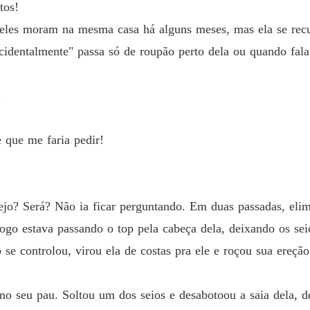
tos!
Capítulo
, eles moram na mesma casa há alguns meses, mas ela se recus
De volt
cidentalmente" passa só de roupão perto dela ou quando fala
Capítul
De volt
!
Capítul
De volt
 que me faria pedir!
Capítulo
De volt
Capítul
ejo? Será? Não ia ficar perguntando. Em duas passadas, elimi
De volt
go estava passando o top pela cabeça dela, deixando os se
Capítulo
 se controlou, virou ela de costas pra ele e roçou sua ereçã
De volt
Capítulo
o seu pau. Soltou um dos seios e desabotoou a saia dela, de