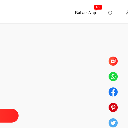
hot
Baixar App
Capítulo 126 Debutante - Capítulo Final
a pra casa
o 1 Casados
21/05/2024
a pra casa
 2 Dez anos antes
21/05/2024
a pra casa
o 3 Formação não, casamento
21/05/2024
a pra casa
 4 Danilo Bukaiter
21/05/2024
a pra casa