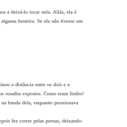
 12 De volta pra casa
27/05/2024
a a deixá-lo tocar nela. Aliás, ela é
a pra casa
 alguma besteira. Se ela não tivesse um
o 13 Sophia
27/05/2024
a pra casa
o 14 Entendendo
27/05/2024
a pra casa
 15 Afrontosa
27/05/2024
a pra casa
o 16 Sabedoria de Vó
27/05/2024
nou a distância entre os dois e a
a pra casa
ios rosados expostos. Como eram lindos!
 17 Flagrante
27/05/2024
o na bunda dela, enquanto pressionava
a pra casa
 18 Proposta indecente
27/05/2024
pois fez correr pelas pernas, deixando-