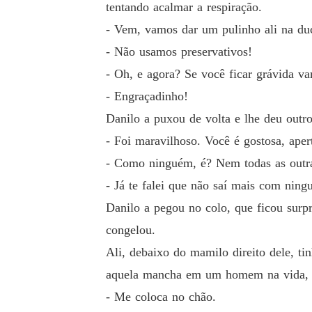
tentando acalmar a respiração.
- Vem, vamos dar um pulinho ali na duc
- Não usamos preservativos!
- Oh, e agora? Se você ficar grávida va
- Engraçadinho!
Danilo a puxou de volta e lhe deu outro
- Foi maravilhoso. Você é gostosa, ape
- Como ninguém, é? Nem todas as outra
- Já te falei que não saí mais com nin
Danilo a pegou no colo, que ficou surpr
congelou.
Ali, debaixo do mamilo direito dele, t
aquela mancha em um homem na vida, e 
- Me coloca no chão.