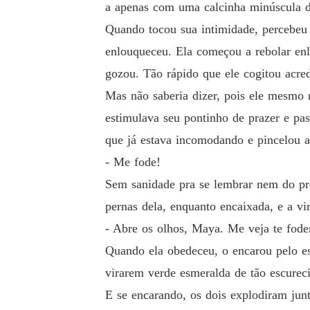
a apenas com uma calcinha minúscula de
Quando tocou sua intimidade, percebeu 
enlouqueceu. Ela começou a rebolar en
gozou. Tão rápido que ele cogitou acred
Mas não saberia dizer, pois ele mesmo 
estimulava seu pontinho de prazer e pas
que já estava incomodando e pincelou a
- Me fode!
Sem sanidade pra se lembrar nem do pre
pernas dela, enquanto encaixada, e a vi
- Abre os olhos, Maya. Me veja te fode
Quando ela obedeceu, o encarou pelo es
virarem verde esmeralda de tão escurec
E se encarando, os dois explodiram ju