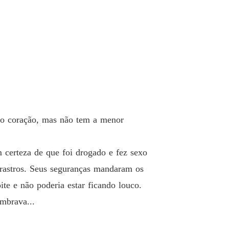
a pra casa
 33 Preparativos
03/06/2024
a pra casa
 34 Casados, porém...
04/06/2024
a pra casa
 35 Coligações Perigosas
04/06/2024
a pra casa
 no coração, mas não tem a menor
 36 Primeira discussão
05/06/2024
a pra casa
certeza de que foi drogado e fez sexo
o 37 Faça como quiser
05/06/2024
rastros. Seus seguranças mandaram os
a pra casa
te e não poderia estar ficando louco.
o 38 Subindo pra cabeça
07/06/2024
mbrava...
a pra casa
 39 O pai de Justin
07/06/2024