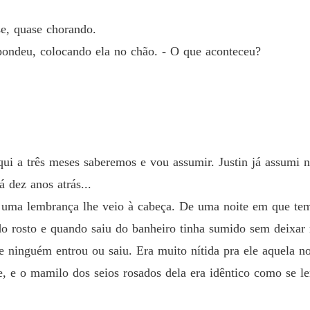
De volt
e, quase chorando.
Capítulo
spondeu, colocando ela no chão. - O que aconteceu?
De volt
Capítulo
De volt
Capítulo
De volt
aqui a três meses saberemos e vou assumir. Justin já assumi
Capítulo
á dez anos atrás...
De volt
 uma lembrança lhe veio à cabeça. De uma noite em que tem 
Capítul
 rosto e quando saiu do banheiro tinha sumido sem deixar 
De volt
 ninguém entrou ou saiu. Era muito nítida pra ele aquela noi
Capítul
, e o mamilo dos seios rosados dela era idêntico como se le
De volt
Capítulo