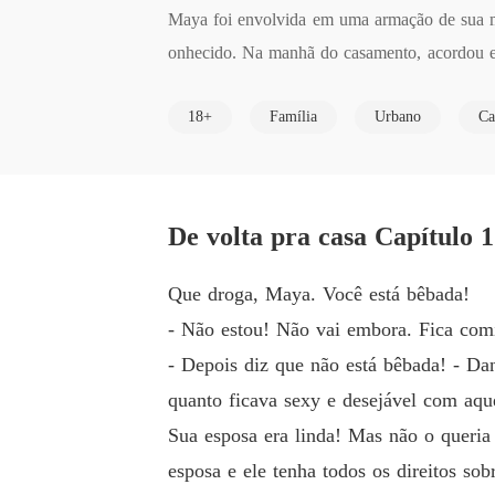
Maya foi envolvida em uma armação de sua m
onhecido. Na manhã do casamento, acordou e o
quanto ela foi expulsa de casa com uma pass
18+
Família
Urbano
Ca
gora, grávida de um homem que nunca viu, se
um príncipe. Mas seu pai ficou doente e ela f
soalmente. Um CEO poderoso de sua  cidade,  
e por ela, se deve ao fato de ele odiar os D
De volta pra casa Capítulo 
do Maya descobre que Hanna e a madrasta dila
á-lo. E o maior credor da família era justam
Que droga, Maya. Você está bêbada!
olocou seu pai em coma, mesmo que ele mexe 
- Não estou! Não vai embora. Fica comi
seu filho? Maya tem uma decisão, e não é fáci
- Depois diz que não está bêbada! - Da
quanto ficava sexy e desejável com aqu
Sua esposa era linda! Mas não o queria
esposa e ele tenha todos os direitos so