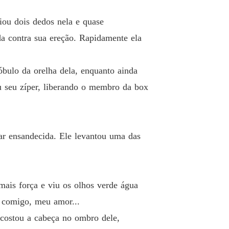
a pra casa
o 19 Confronto
27/05/2024
iou dois dedos nela e quase
a pra casa
a contra sua ereção. Rapidamente ela
 20 Indecisão
27/05/2024
a pra casa
bulo da orelha dela, enquanto ainda
o 21 Conversa com Denny
27/05/2024
iu seu zíper, liberando o membro da box
a pra casa
 22 Pessoa horrível
28/05/2024
a pra casa
ar ensandecida. Ele levantou uma das
o 23 Tio não
28/05/2024
a pra casa
o 24 Marcação cerrada
28/05/2024
ais força e viu os olhos verde água
m comigo, meu amor...
a pra casa
 25 A Proposta
28/05/2024
costou a cabeça no ombro dele,