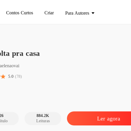
Contos Curtos
Criar
Para Autores
lta pra casa
De volt
Capítul
haelenaovai
De volt
5.0
(78)
Capítulo
De volt
Capítul
De volt
Capítulo
26
884.2K
Ler agora
ítulo
Leituras
De volt