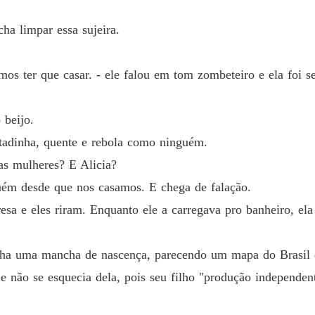
De volt
Capítul
ha limpar essa sujeira.
De volt
Capítulo
mos ter que casar. - ele falou em tom zombeteiro e ela foi s
De volt
Capítulo
 beijo.
rtadinha, quente e rebola como ninguém.
De volt
Capítul
s mulheres? E Alicia?
guém desde que nos casamos. E chega de falação.
De volt
Capítul
esa e eles riram. Enquanto ele a carregava pro banheiro, ela
De volt
Capítulo
inha uma mancha de nascença, parecendo um mapa do Brasil d
não se esquecia dela, pois seu filho "produção independent
De volt
Capítul