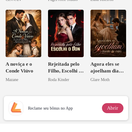
Sangue
A noviça e o
Rejeitada pelo
Agora eles se
Conde Viúvo
Filho, Escolhi o
ajoelham diante
Don
de mim
Mazane
Roda Kinder
Glare Moth
Abrir
Reclame seu bônus no App