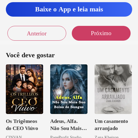
Baixe o App e leia mais
Próximo
Anterior
Você deve gostar
Os Trigêmeos
Adeus, Alfa.
Um casamento
do CEO Viúvo
Não Sou Mais
arranjado
Sua Bolsa de
CINVAN
PageProfit Studio
Zana Kheiron