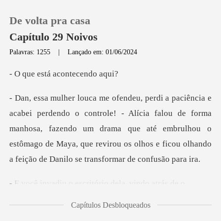
De volta pra casa
Capítulo 29 Noivos
Palavras: 1255
|
Lançado em: 01/06/2024
0
tá acontec
Loja
lícia falou de forma
manhosa, fazendo um drama que até embrulhou o
Histórico
estômago de Maya, que
Sair
o escritório dela
Baixar App
Capítulos Desbloqueados