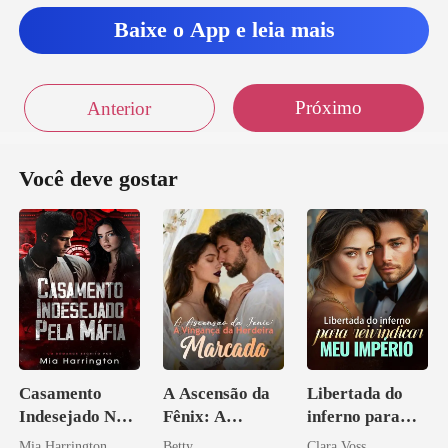
Baixe o App e leia mais
Próximo
Anterior
Você deve gostar
Casamento
A Ascensão da
Libertada do
Indesejado Na
Fênix: A
inferno para
Máfia
Vingança da
reivindicar meu
Mia Harrington
Betty
Clara Voss