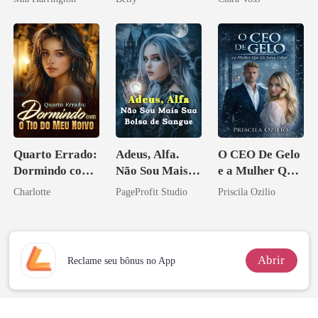
Herdeira
império
Marcada
Quarto Errado:
Adeus, Alfa.
O CEO De Gelo
Dormindo com
Não Sou Mais
e a Mulher Que
o Tio do Meu
Sua Bolsa de
Ele Jurou Odiar
Charlotte
PageProfit Studio
Priscila Ozilio
Noivo
Sangue
Abrir
Reclame seu bônus no App