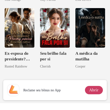
Bilionários:
Veja-me Brilhar
Ex-esposa do
Seu brilho fala
A médica da
presidente?
por si
matilha
Preciosa
Rusted Rainbow
Cherish
Cooper
princesa de uma
família
mafiosa!
Abrir
Reclame seu bônus no App