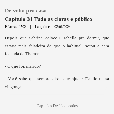
De volta pra casa
Capítulo 31 Tudo as claras e público
Palavras: 1502
|
Lançado em: 02/06/2024
0
ormir, que
estava mais faladeira do que o
Loja
foi, m
Histórico
e disse que ajudar Da
Sair
Baixar App
. A gente
Capítulos Desbloqueados
discute algum tempo, os argumentos s