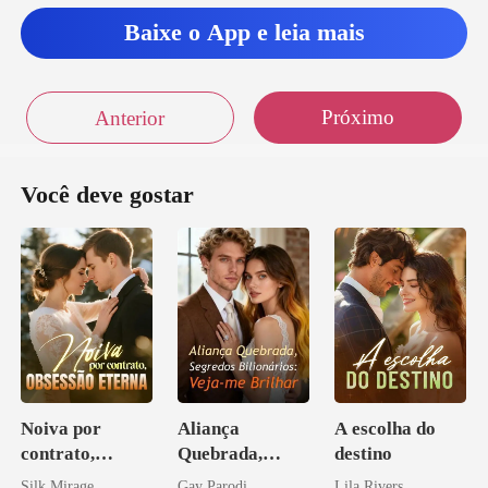
Baixe o App e leia mais
Próximo
Anterior
Você deve gostar
Noiva por
Aliança
A escolha do
contrato,
Quebrada,
destino
obsessão eterna
Segredos
Silk Mirage
Gay Parodi
Lila Rivers