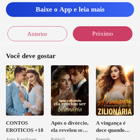
Baixe o App e leia mais
Próximo
Anterior
Você deve gostar
CONTOS
Após o divórcio,
A vingança é
EROTICOS +18
ela revelou ser
doce quando
bilionária
você é uma
Anny Karollayne
Rabbit2
Remedy