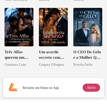
zilionária
Três Alfas
Um acordo
O CEO De Gelo
querem um
secreto com
e a Mulher Que
casamento
meu chefe
Ele Jurou Odiar
Constance Luna
Gregory Ellington
Priscila Ozilio
aberto
bilionário
Abrir
Reclame seu bônus no App