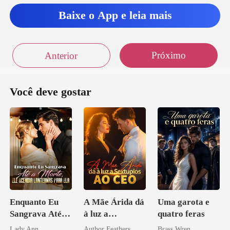
Baixe o App e leia mais
Próximo
Anterior
Você deve gostar
Enquanto Eu
A Mãe Árida dá
Uma garota e
Sangrava Até a
à luz a
quatro feras
Morte, Ele
Sextuplos ao
Lady Ann
Author Feathers
Brass Wren