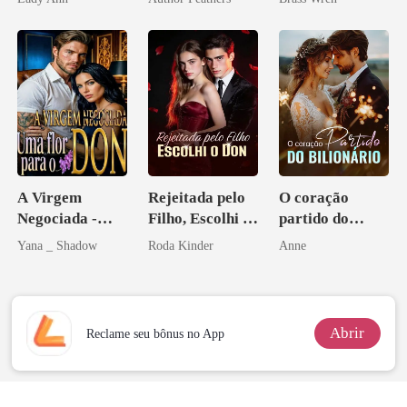
Acendia
CEO
Lanternas Para
Ela
A Virgem
Rejeitada pelo
O coração
Negociada -
Filho, Escolhi o
partido do
Uma flor para o
Don
bilionário
Yana _ Shadow
Roda Kinder
Anne
Don
Abrir
Reclame seu bônus no App