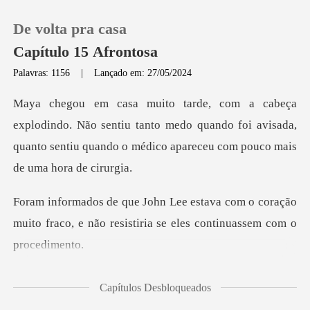
De volta pra casa
Capítulo 15 Afrontosa
Palavras: 1156
|
Lançado em: 27/05/2024
0
ão sentiu tanto medo quando foi avisada,
Loja
quanto sentiu quan
Histórico
om o coração
Sair
muito fraco, e não resistiri
Baixar App
i ficar aberto
Capítulos Desbloqueados