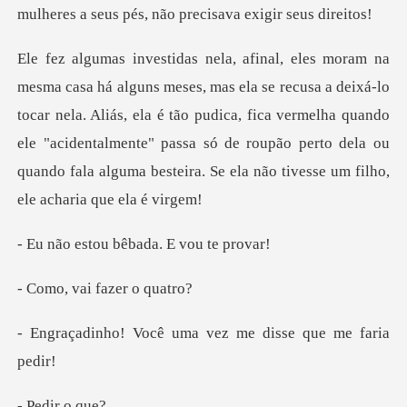
eixá-lo
tocar nela. Aliás, ela é tão pudica, fica vermelha quando
ele "acidentalmente" passa só de roupã
u bêbada. E v
ai fazer
ê uma vez me disse
ir o