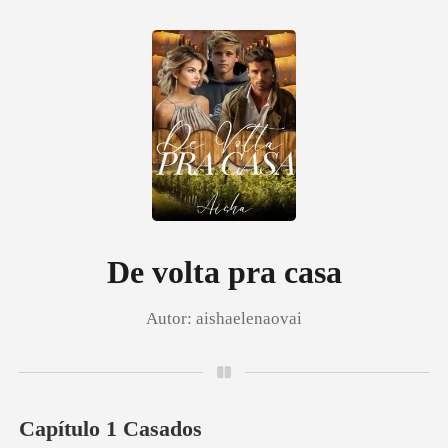
0
Loja
Histórico
De volta pra casa
Autor:
aishaelenaovai
Sair
Baixar App
Capítulo 1 Casados