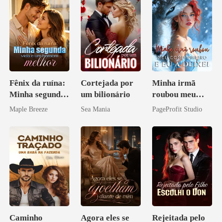
Fênix da ruína:
Cortejada por
Minha irmã
Minha segunda
um bilionário
roubou meu
vida e um
companheiro e
Maple Breeze
Sea Mania
PageProfit Studio
homem melhor
eu a deixei
Caminho
Agora eles se
Rejeitada pelo