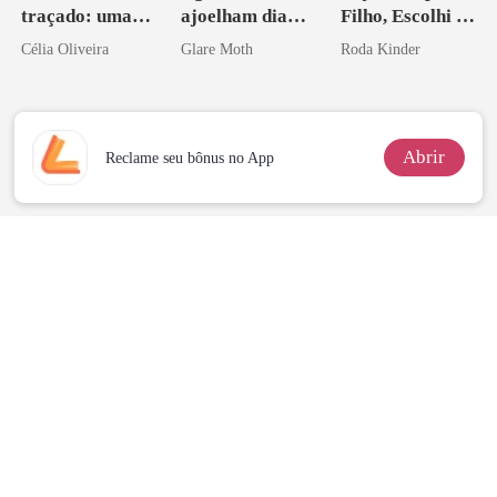
traçado: uma
ajoelham diante
Filho, Escolhi o
babá na fazenda
de mim
Don
Célia Oliveira
Glare Moth
Roda Kinder
Abrir
Reclame seu bônus no App