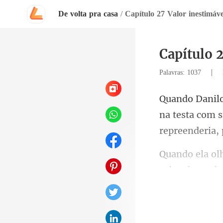
De volta pra casa
/
Capítulo 27 Valor inestimáve
Capítulo 
|
Palavras: 1037
na testa com s
caixa de madei