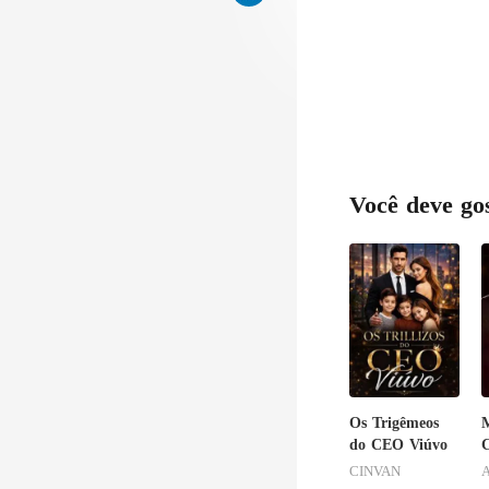
Você deve go
Os Trigêmeos
M
do CEO Viúvo
C
CINVAN
A