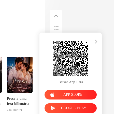
Baixar App Lera
APP STORE
Presa a uma
a
fera bilionária
GOOGLE PLAY
Gia Hunter