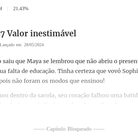
l
|
21.43%
27 Valor inestimável
Lançado em: 28/05/2024
ua falta de educação. Tinha certeza que
ou uma batid
ra de dentro d
—— Capítulo Bloqueado ——