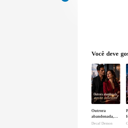
Você deve go
Outrora
P
abandonada,
f
agora intocável
Decaf Demon
G