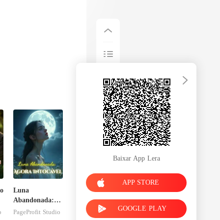
Baixar App Lera
APP STORE
o
Luna
Abandonada:
GOOGLE PLAY
Agora Intocável
o
PageProfit Studio