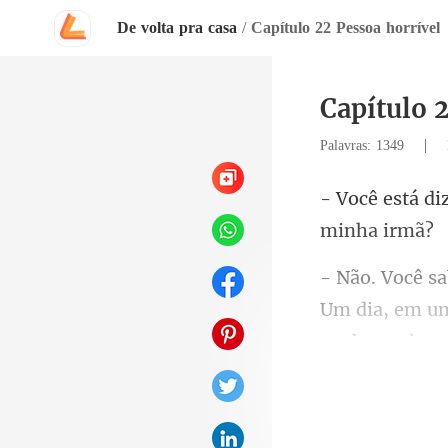
De volta pra casa
/
Capítulo 22 Pessoa horrível
Capítulo 
|
Palavras: 1349
m um
conheceu log