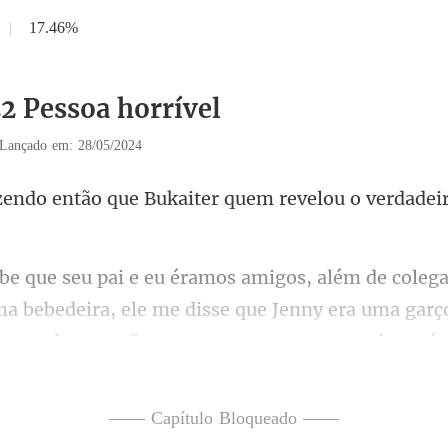
|
17.46%
22 Pessoa horrível
Lançado em: 28/05/2024
Bukaiter quem revelou o verd
a bebedeira, ele me disse que Jenny era uma garç
o quando
—— Capítulo Bloqueado ——