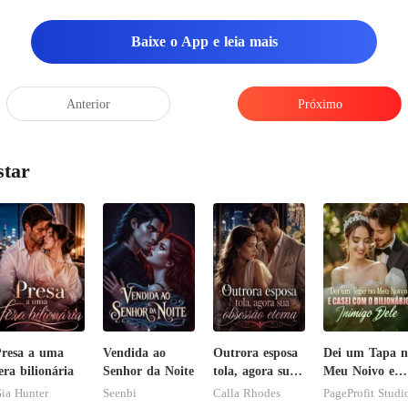
Baixe o App e leia mais
Anterior
Próximo
star
resa a uma
Vendida ao
Outrora esposa
Dei um Tapa n
era bilionária
Senhor da Noite
tola, agora sua
Meu Noivo e
obsessão eterna
Casei com o
ia Hunter
Seenbi
Calla Rhodes
PageProfit Studi
Bilionário