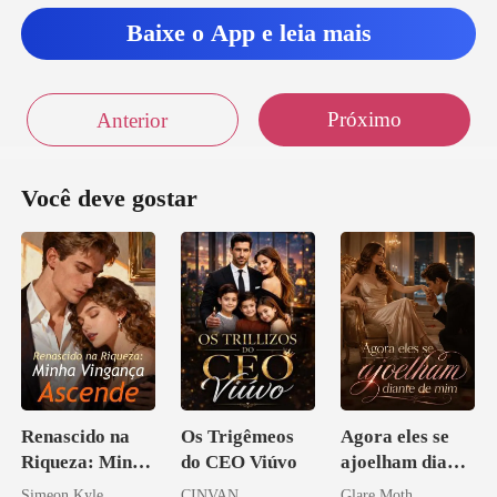
Baixe o App e leia mais
Próximo
Anterior
Você deve gostar
Renascido na
Os Trigêmeos
Agora eles se
Riqueza: Minha
do CEO Viúvo
ajoelham diante
Vingança
de mim
Simeon Kyle
CINVAN
Glare Moth