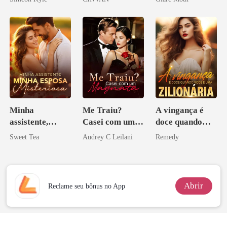
Ascende
Minha
Me Traiu?
A vingança é
assistente,
Casei com um
doce quando
minha esposa
Magnata
você é uma
Sweet Tea
Audrey C Leilani
Remedy
misteriosa
zilionária
Abrir
Reclame seu bônus no App