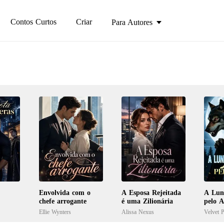
Contos Curtos
Criar
Para Autores
Envolvida com o
A Esposa Rejeitada
A Lun
chefe arrogante
é uma Zilionária
pelo A
Ellie Wynters
Alissa Nexus
Velvet P