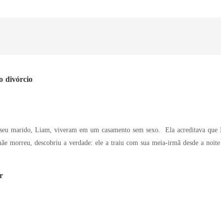
 divórcio
iveram em um casamento sem sexo. Ela acreditava que Liam se enterrava no trabalho pelo futuro deles,
u, descobriu a verdade: ele a traiu com sua meia-irmã desde a noite de núpcias. Determinada, ela p
ia de joelhos. Para surpresa de todos, foi Liam quem ficou de joelhos na chuva. Quando um
e uma reconciliação, Cathryn deu de ombros. "Ele não passa de um canalha q
r
braçou com carinho. "Qualquer um cobiçando minha esposa terá que se ente