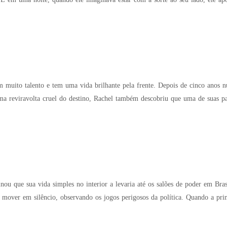
muito talento e tem uma vida brilhante pela frente. Depois de cinco anos 
uma reviravolta cruel do destino, Rachel também descobriu que uma de suas p
ou que sua vida simples no interior a levaria até os salões de poder em Brasíl
io, observando os jogos perigosos da política. Quando a primeira-dama é afastada em meio a um escândalo,