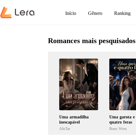
Início
Gênero
Ranking
Romances mais pesquisados
Uma armadilha
Uma garota e
inescapável
quatro feras
AlisTae
Brass Wren