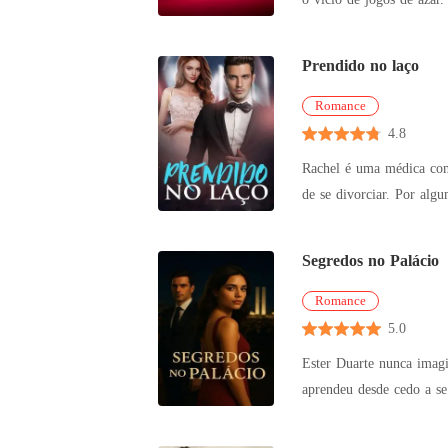
Agor
Prendido no laço
Romance
4.8
Rachel é uma médica com 
de se divorciar. Por alg
o míni
Segredos no Palácio
Romance
5.0
Ester Duarte nunca imagin
aprendeu desde cedo a se mover em silênc
Ester é