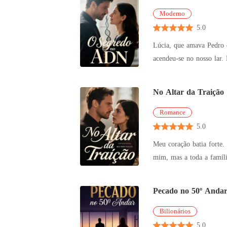
Moderno
5.0
Lúcia, que amava Pedro e sonhava e
acendeu-se no nosso lar. Mas, numa consulta de rotina, o médico entregou-me um relatório de ADN que me fez desabar: "O bebé não é do seu
marido." P
No Altar da Traição
Romance
5.0
Meu coração batia forte. Finalmente, o dia do meu casamento com Juliana havia chegado. Trabalhei anos em dois empregos para sustentar não só a
mim, mas a toda a família dela. O pai bêbado, a mãe doente, os irmãos que precisavam de tudo. Eu faria de novo,
o padr
Pecado no 50º Anda
Bilionários
5.0