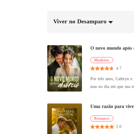
Viver no Desamparo
O novo mundo após o
Moderno
4.7
Por três anos, Cathryn e seu marido, Liam, v
mas no dia em que sua mãe morre
ignorando os murmúrios sarcásticos de que ela voltar
repórter perguntou sobr
Uma razão para vive
Um magnata poderoso a a
Romance
5.0