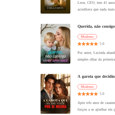
Leon, CEO, tem 41 anos e
acreditava que nada mais 
dele como
Querida, não consigo
Moderno
5.0
Por amor, Lucinda abando
simples olhar da primeira paixão dele. Desiludida, ela decidiu pedir o divórcio. "Chega! Não v
a inter
A garota que decidiu
Moderno
5.0
Após três anos de casamento s
forçou a se ajoelhar em público, ela 