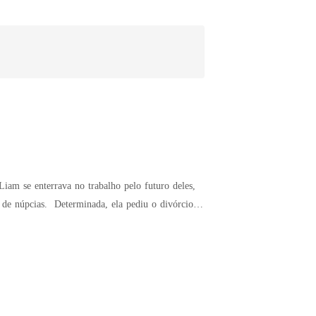
ediu o divórcio,
ue apenas se agarra a pessoas que não o amam."
nder comigo."