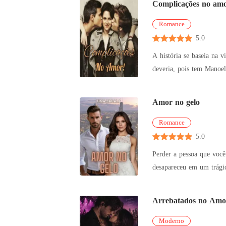
Complicações no amo
Romance
5.0
A história se baseia na 
deveria, pois tem Manoel
Amor no gelo
Romance
5.0
Perder a pessoa que você
desapareceu em um trágic
No entan
Arrebatados no Amo
Moderno