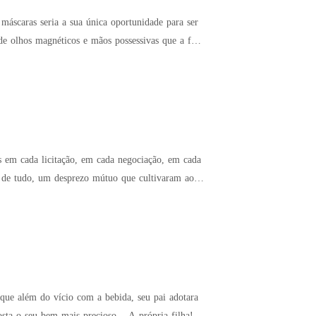
 olhos magnéticos e mãos possessivas que a fez
s em cada licitação, em cada negociação, em cada
a de tudo, um desprezo mútuo que cultivaram ao
que além do vício com a bebida, seu pai adotara
sta o seu bem mais precioso... A própria filha!