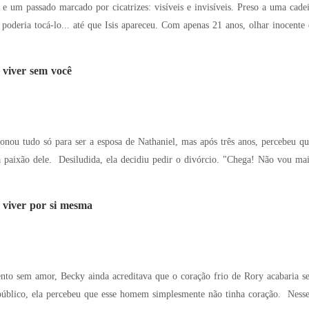
 um passado marcado por cicatrizes: visíveis e invisíveis. Preso a uma cadei
poderia tocá-lo... até que Isis apareceu. Com apenas 21 anos, olhar inocente
 viver sem você
nou tudo só para ser a esposa de Nathaniel, mas após três anos, percebeu q
ou mais fingir! É hora de ser mim mesma!" E então...
 viver por si mesma
em amor, Becky ainda acreditava que o coração frio de Rory acabaria se aquecendo por ela. 
percebeu que esse homem simplesmente não tinha coração. Nesse caso, por que continuar ao lado dele? Então,