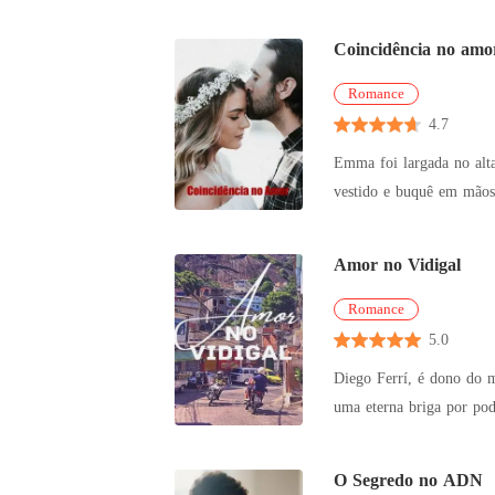
Bec
Coincidência no amo
Romance
4.7
Emma foi largada no alta
vestido e buquê em mãos 
situ
Amor no Vidigal
Romance
5.0
Diego Ferrí, é dono do 
uma eterna briga por poder. Em meio ao caos que é o tráfico, o comando e tudo que isso envolve. Ele ainda consegue se divertir
patricinh
O Segredo no ADN