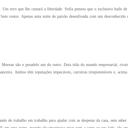
de. Sofia pensou que o exclusivo baile de máscaras seria a sua única oportunidade para ser
Sem rostos. Apenas uma noite de paixão desenfreada com um desconhecido de
 Moreau são o pesadelo um do outro. Dois titãs do mundo empresarial, rivai
anceira. Ambos têm reputações impecáveis, carreiras irrepreensíveis e, acim
ndo de trabalho em trabalho para ajudar com as despesas da casa, sem saber 
. E em uma noite, quando ele imaginava estar com a sorte ao seu lado, ele apo