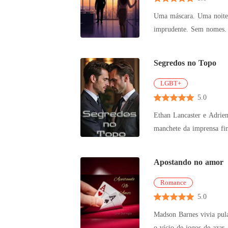
Uma máscara. Uma noite. Um erro que lhe custará a liberda
imprudente. Sem nomes. 
esquecer
Segredos no Topo
LGBT+
5.0
Ethan Lancaster e Adrien
manchete da imprensa fin
longo d
Apostando no amor
Romance
5.0
Madson Barnes vivia pula
o vício de jogos de azar