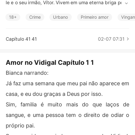
Contos Curtos
le e o seu irmão, Vítor. Vivem em uma eterna briga por p
oder. 

18+
Crime
Urbano
Primeiro amor
Vinga
Em meio ao caos que é o tráfico, o comando e tudo que
 isso envolve. Ele ainda consegue se divertir bastante c
om toda patricinha que sobe o morro atrás de adrenalin
Capítulo 41 41
02-07 07:31
a. 

Mas nenhuma princesa da pista chama a atenção dele,
Amor no Vidigal Capítulo 1 1
 como a Barbie da favela..

Bianca narrando:
Em circunstâncias normais, ele não olharia pra ela duas
Já faz uma semana que meu pai não aparece em
 vezes - Prefere mulheres mais velhas, e experientes. -
 Mas ao ver a irmã mais nova da sua ex, tão crescida e
casa, e eu dou graças a Deus por isso.
 bonita. Ele resolve investir tudo o que tem para conqui
Sim, familia é muito mais do que laços de
sta-la, por pura vingança. 

sangue, e uma pessoa tem o direito de odiar o
Bianca aprendeu a ser forte desde pequena, e não é ne
próprio pai.
nhuma jovem inocente. Apesar da sua vida difícil ela nã
o quer ser vista como uma coitada. 
