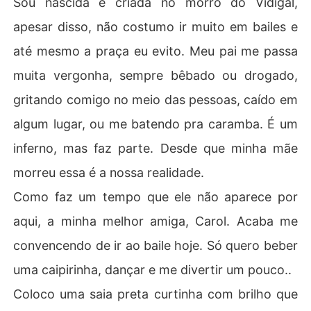
Sou nascida e criada no morro do Vidigal,
apesar disso, não costumo ir muito em bailes e
Mesmo novinha, ela é esperta o suficiente para perceb
er as intenções do dono do morro, e virar o jogo deixan
até mesmo a praça eu evito. Meu pai me passa
do claro que não vai ser manipulada por ninguém. 

muita vergonha, sempre bêbado ou drogado,
gritando comigo no meio das pessoas, caído em
algum lugar, ou me batendo pra caramba. É um
Diego e Bianca tem uma história foda, cheia de altos e
 baixos, desencontros, brigas.. mas com muito amor env
inferno, mas faz parte. Desde que minha mãe
olvido.. 

morreu essa é a nossa realidade.
Você não vai se arrepender de investir seu tempo nessa 
Como faz um tempo que ele não aparece por
aqui, a minha melhor amiga, Carol. Acaba me
convencendo de ir ao baile hoje. Só quero beber
uma caipirinha, dançar e me divertir um pouco..
Coloco uma saia preta curtinha com brilho que