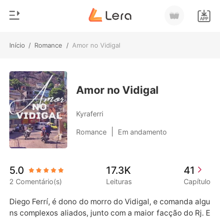
Início
/
Romance
/
Amor no Vidigal
0
Início
Loja
Gênero
Amor no Vidigal
Moderno
Histórico
Kyraferri
Lobisomem
|
Romance
Em andamento
Sair
Contos
Romance
Baixar App
5.0
17.3K
41
Bilionários
2 Comentário(s)
Leituras
Capítulo
Ranking
Diego Ferrí, é dono do morro do Vidigal, e comanda algu
ns complexos aliados, junto com a maior facção do Rj. E