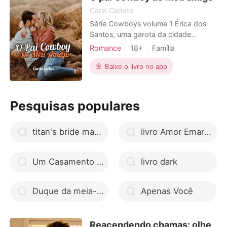
Carla Cadete
Série Cowboys volume 1 Érica dos
Santos, uma garota da cidade
grande. Sai de férias da faculdade e
Romance
18+
Família
o amigo a convida para conhecer a
Amor a primeira vista
fazenda do pai. Ao conhecer Cássio
Baixe o livro no app
Paixão / Erótica
Durant, Érica se apaixona
Arrogante / Dominante
1V1
perdidamente pelo pai do amigo.
Cássio mora em Minas Gerais, numa
Pesquisas populares
cidade muito pequena, foi pai muito j
titan's bride manga
livro Amor Emaranhado do Destino pdf
Um Casamento de Conveniência com o CEO
livro dark
Duque da meia-noite de Tessa Dare
Apenas Você
Reacendendo chamas: olhe