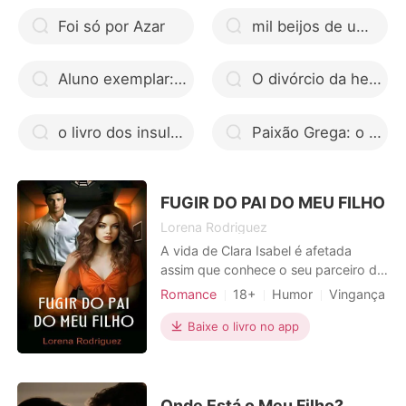
Foi só por Azar
mil beijos de um garoto livro completo
Aluno exemplar: Série exemplar livro completo
O divórcio da herdeira bilionária livro telegram
o livro dos insultos
Paixão Grega: o viúvo, a bebê e a falsa babá
FUGIR DO PAI DO MEU FILHO
Lorena Rodriguez
A vida de Clara Isabel é afetada
assim que conhece o seu parceiro de
dança, apaixona-se imediatamente
Romance
18+
Humor
Vingança
enquanto ele lhe esconde que é um
Armadilha
CEO
Advogados
homem de negócios muito
Baixe o livro no app
Encantador
Paixão / Erótica
respeitado. José Luís é um homem
Arrogante / Dominante
Urbano
egocêntrico e mulherengo, há vários
meses que se quer aproximar dela.
Ele finge amá-la, e ela sente amor po
Onde Está o Meu Filho?