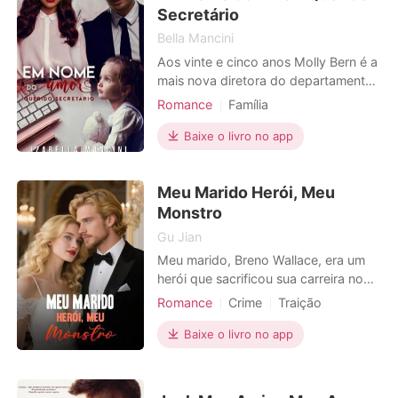
casa que ele. "Ex-marido,
Secretário
Bella Mancini
Aos vinte e cinco anos Molly Bern é a
mais nova diretora do departamento
de moda de uma empresa famosa.
Romance
Família
Linda, durona, odiada por todos,
Interpretação de papéis
muito ocupada e mãe solteira, sua
Baixe o livro no app
Gravidez
vida conturbada é marcada por um
Relacionamento secreto
CEO
erro do passado que lhe rendeu a
Meu Marido Herói, Meu
maternidade precoce e um grande
Playboy
Charmoso
choque de realidade. Sua priori
Monstro
Arrogante / Dominante
Gu Jian
Local de trabalho
Urbano
Meu marido, Breno Wallace, era um
herói que sacrificou sua carreira no
motocross para salvar minha vida.
Romance
Crime
Traição
Sua promessa — "Eu não posso
Vingança
CEO
Heroína
perder a Helena Forte uma única vez"
Baixe o livro no app
— ficou famosa em toda a cidade, a
pedra fundamental do nosso
casamento. Então, uma mística