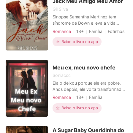
Jeck Meu Amigo Meu Amor
charlatã chamada Celeste entrou em
Gil Silva
n
Sinopse Samantha Martinez tem
síndrome de Down e leva a vida
como qualquer jovem da sua idade.
Romance
18+
Família
Fofinhos
Alegre e sonhadora, essa doce
mulher que ama os animais e é
Baixe o livro no app
querida por todos os que a cercam,
passa a nutrir sentimentos românticos
por alguém que julga inalcançável,
seu melhor amigo Jack Collins. J
Meu ex, meu novo chefe
Soniaccc
Ela o deixou porque ele era pobre.
Anos depois, ele volta transformado
no dono da empresa onde ela acaba
Romance
18+
Família
de ser contratada.
Primeiro amor
Vingança
CEO
Baixe o livro no app
Medroso
Medrosa
1V1
Heroína incrível
Urbano
A Sugar Baby Queridinha do