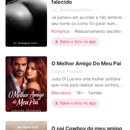
falecido
J.C. Rodrigues Alves
Já pensou em acordar e não lembrar
seu nome ou como foi parar num
hospital? Ivy, como foi denominada,
Romance
Relacionamento secreto
está nesta situação. Com apenas três
CEO
Encantador
informações sobre si. Possivelmente
Baixe o livro no app
tinha um relacionamento, com o filho
do homem mais rico do Texas e que
agora estava morto. Haviam sido
O Melhor Amigo Do Meu Pai
sequestrados,
Lidiane Trindade
Judy Di Lua era uma mulher solitária
que vivia para realizar seus sonhos, e
um deles estava prestes a se
Bilionários
18+
Família
concretizar: morar sozinha. No
Primeiro amor
Gravidez
CEO
entanto, tudo mudou repentinamente
Baixe o livro no app
Sortuda
Charmoso
após seu pai sofrer um acidente e
Paixão / Erótica
Heroína incrível
ficar dependente dela. Órfã de mãe
desde bebê, Judy sempre tivera uma
Urbano
boa relação com o pai e f
O pai Cowboy do meu amigo