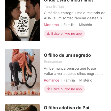
Tang BuTian
O médico entregou-me o relatório do
ADN, e um sorriso familiar desfez-se
em cinzas. O meu filho, Leo, que criei
Moderno
Família
Mistério
e amei durante cinco anos, não era
Traição
Gravidez
meu. "Os resultados mostram que o
Baixe o livro no app
Heroína incrível
seu filho não tem qualquer relação
biológica consigo." As palavras
gelaram-me o sangue. O meu marido,
Pedro, abraço
O filho de um segredo
Bencannan
Amber nunca pensou que fosse
voltar a ver aqueles olhos negros .
Sua mente volta para exatos oito
Romance
Família
Mistério
anos atrás quando deixou sua
Primeiro amor
Gravidez
pequena cidade sozinha e com
Baixe o livro no app
Enfermeiros
Playboy
Medrosa
medo, na pequena mochila somente
Charmoso
Paixão / Erótica
algumas mudas de roupas e dentro
de seu coração uma mágoa
Urbano
O filho adotivo do Pai
impossível de esquecer . Naquela