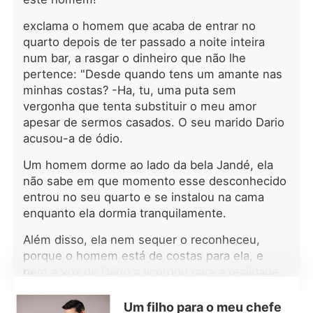
era um conto de fadas. Por dez anos,
ela suportou a humilhação de não ter
exclama o homem que acaba de entrar no
o título de Luna nem marca de
quarto depois de ter passado a noite inteira
companheira, apenas lençóis frios e
num bar, a rasgar o dinheiro que não lhe
olhares mais frios ainda. Quando sua
pertence: "Desde quando tens um amante nas
irmã perfeita voltou, na mesma noite
minhas costas? -Ha, tu, uma puta sem
em que o Kieran pediu o divórcio, sua
vergonha que tenta substituir o meu amor
família ficou feliz em ver seu
apesar de sermos casados. O seu marido Dario
casamento desfeito. Seraphina não
acusou-a de ódio.
brigou, foi embora em silêncio.
Contudo, quando o perigo surgiu,
Um homem dorme ao lado da bela Jandé, ela
verdades chocantes vieram à tona: ☽
não sabe em que momento esse desconhecido
Aquela noite não foi um acidente; ☽
entrou no seu quarto e se instalou na cama
Seu "defeito" era, na verdade, um
enquanto ela dormia tranquilamente.
dom raro; ☽ E agora todos os Alfas,
incluindo seu ex-marido, iam lutar
Além disso, ela nem sequer o reconheceu,
para reivindicá-la. Pena que ela
porque o homem está de costas para ela, e
estava cansada de ser controlada.
nem a voz de Dário a acordou para a realidade.
*** O rosnado do Kieran reverberou
pelos meus ossos enquanto ele me
O marido arrastou-a para fora do quarto,
prendia contra a parede. O calor dele
Um filho para o meu chefe