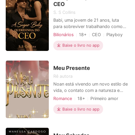
CEO
S. S Collins
Babi, uma jovem de 21 anos, luta
para sobreviver trabalhando como
garçonete. Precisando de dinheiro,
Bilionários
18+
CEO
Playboy
ela se torna uma sugar baby para
Urbano
Yanek Kovalev-Harris, um bilionário
Baixe o livro no app
charmoso e misterioso. À medida que
se envolve com ele, Babi precisa
decidir se está disposta a arriscar seu
Meu Presente
coração em troca de u
Rê autora
Noan está vivendo um novo estilo de
vida, o contato com a natureza e
com tudo o que a mesma tem para
Romance
18+
Primeiro amor
oferecer, mesclado com
Fofinhos
Encantadora
acontecimentos do passado, o
Baixe o livro no app
Paixão / Erótica
Urbano
fizeram optar por um período
indeterminado de reclusão. Mas um
certo presente, de um metro e
sessenta de altura, pele branca,