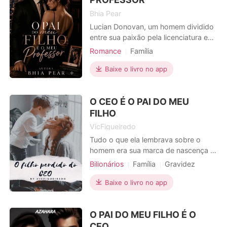
Bhia Pear
Lucian Donovan, um homem dividido
entre sua paixão pela licenciatura e
suas responsabilidades como
Romance
Família
herdeiro de um conglomerado
Casamento arranjado
hoteleiro, jamais imaginou que sua
Baixe o livro no app
Professores e estudantes
CEO
vida tomaria um rumo tão
Arrogante / Dominante
Urbano
inesperado. Uma noite qualquer ao
O CEO É O PAI DO MEU
lado de uma mulher, transformou
tudo, quando descobriu que essa
FILHO
mulher era Mile
VicFigueiredo
Tudo o que ela lembrava sobre o
homem era sua marca de nascença e
uma tatuagem nas costas, então
Bilionários
Família
Gravidez
como ela iria encontrá-lo? Sua família
Triangulo amoroso
CEO
a rejeitou e ela teve que lutar sozinha
Baixe o livro no app
Encantadora
Local de trabalho
para criar seu filho, fruto daquela
Urbano
noite, mas depois de perder o
O PAI DO MEU FILHO É O
emprego pela décima vez, sua amiga
a indicou para ser babá
CEO