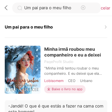
Cancelar
Um pai para o meu filho
0
Minha irmã roubou meu
Loja
companheiro e eu a deixei
PageProfit Studio
Histórico
"Minha irmã tentou roubar o meu
companheiro. E eu deixei que ela
ficasse com ele." Nascida sem uma
Sair
Lobisomem
CEO
Urbano
loba, Seraphina era a vergonha da
sua Alcateia. Até que, em uma noite
Baixe o livro no app
de bebedeira, engravidou e casou-se
Baixar App
com Kieran, o impiedoso Alfa que
nunca a quis. Mas o casamento
-Jandé! O que é que estás a fazer na cama com
deles, que durou uma década, não
este homem!