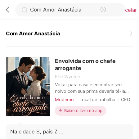
Cancelar
Com Amor Anastácia
0
Envolvida com o chefe
Loja
arrogante
Ellie Wynters
Histórico
Voltar para casa e encontrar seu
noivo com sua prima deveria tê-la
destruído, mas Blair se recusava a
Moderno
Local de trabalho
CEO
Sair
desmoronar. Ela era forte, capaz e
Arrogante/Dominador
determinada a seguir em frente. O
Baixe o livro no app
Luxúria/Erotismo
Secretário
que ela não esperava era afogar suas
Baixar App
Romance de escritório
mágoas em muito uísque do seu
chefe, Roman... ou acordar enredada
Na cidade S, país Z ...
no caos que era seu chefe implacável