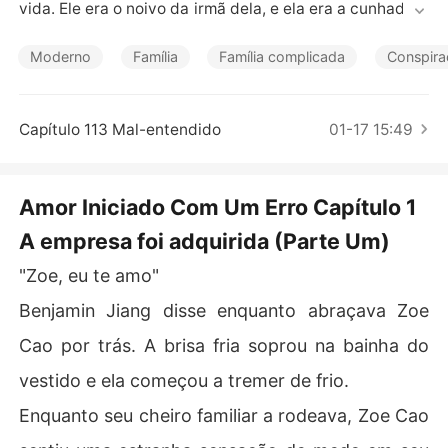
Contos Curtos
vida. Ele era o noivo da irmã dela, e ela era a cunhada d
ele.

Ela arruinou a festa de noivado dele por acidente, e ele
Moderno
Família
Família complicada
Conspir
 queria que ela pagasse por isso.

Ela não teve a escolha além de se tornar sua criada e fi
cou ao seu lado cada dia para cuidar dele. No entanto,
Capítulo 113 Mal-entendido
01-17 15:49
 ela até se tornou sua amante. 

O amor deles começou com um erro, mas ele não queria 
corrigi-lo. Ele sabia que era o destino dela que se casari
Amor Iniciado Com Um Erro Capítulo 1
a com ele.
A empresa foi adquirida (Parte Um)
"Zoe, eu te amo"
Benjamin Jiang disse enquanto abraçava Zoe
Cao por trás. A brisa fria soprou na bainha do
vestido e ela começou a tremer de frio.
Enquanto seu cheiro familiar a rodeava, Zoe Cao