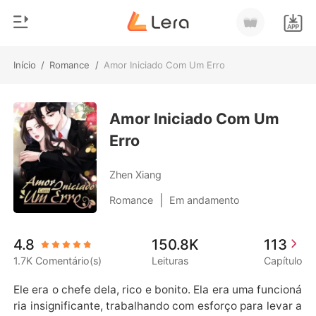
Início
/
Romance
/
Amor Iniciado Com Um Erro
0
Início
Loja
Amor Iniciado Com Um
Gênero
Erro
Moderno
Histórico
Lobisomem
Zhen Xiang
Sair
Contos
|
Romance
Em andamento
Romance
Baixar App
4.8
150.8K
113
Bilionários
1.7K Comentário(s)
Leituras
Capítulo
Ranking
Ele era o chefe dela, rico e bonito. Ela era uma funcioná
ria insignificante, trabalhando com esforço para levar a 