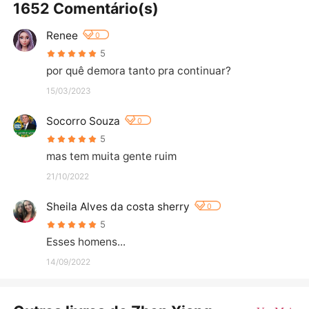
1652 Comentário(s)
Renee
0
5
por quê demora tanto pra continuar?
15/03/2023
Socorro Souza
0
5
mas tem muita gente ruim
21/10/2022
Sheila Alves da costa sherry
0
5
Esses homens...
14/09/2022