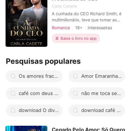
Carla Cadete
A cunhada do CEO Richard Smith, é
multimilionário, teve que tomar as
rédeas das empresas e da mansão
Romance
18+
Interesseiras
assim que seus pais faleceram em um
Traição
CEO
Encantador
acidente. De uma hora para outra se
Baixe o livro no app
Charmoso
Paixão / Erótica
viu cheios de responsabilidades em
sua vida, mais seu pai o havia
preparado muito bem como um
Pesquisas populares
homem de negócios. Pai soltei
Os amores fracassados de Oliver Toffee
Amor Emaranhado do Destino livro completo
café com deus pai baixar livro pdf
não me toca seu boboca livro pdf
download O divórcio da herdeira bilionária livro pdf
download café com deus pai livro pdf
Cegado Pelo Amor: Só Quero