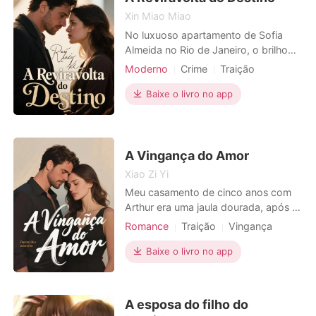
29
Xin Miao Miao
No luxuoso apartamento de Sofia
Almeida no Rio de Janeiro, o brilho
do telemóvel feria-lhe os olhos na
Moderno
Crime
Traição
penumbra. Mensagens explícitas e
Vingança
Heroína incrível
fotos íntimas... Ricardo com Isabella.
Baixe o livro no app
Urbano
O seu noivo, o seu futuro marido. A
traição era crua, inegável. Fui
abandonada e humilhada em público.
Acusada de agredi
A Vingança do Amor
Xiao Zi Yi
Meu casamento de cinco anos com
Arthur era uma jaula dourada, após a
morte do meu amado Leo, eu vivia
Romance
Traição
Vingança
como uma morta-viva, presa a um
Gravidez
Divórcio
CEO
contrato de negócios. Pensei que a
Baixe o livro no app
liberdade estava ao meu alcance
quando Arthur, em sua pressa,
assinou nossos papéis do divórcio.
A esposa do filho do
Mas Letícia, sua ex-amante e obs