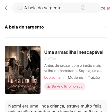
Cancelar
A bela do sargento
0
Loja
Uma armadilha inescapável
AlisTae
Antes de cruzar com o irmão mais
Histórico
velho do namorado, Sophia, uma
Ômega, vivia num mundo sem
Lobisomem
Moderno
Traição
Sair
sobressaltos. Na Alcateia Sombra
Vingança
Encantador
Alpha
Noturna, existia uma lei perigosa: se
Baixe o livro no app
CEO
Arrogante/Dominador
o líder Alfa rejeitasse sua
Baixar App
Romance
companheira, ele perderia seu cargo.
Essa regra, que deveria proteger
Naomi era uma linda criança, estava muito feliz
uniões, virou uma armadilha para
pois a mãe prometeu que levaria sua irmã e ela