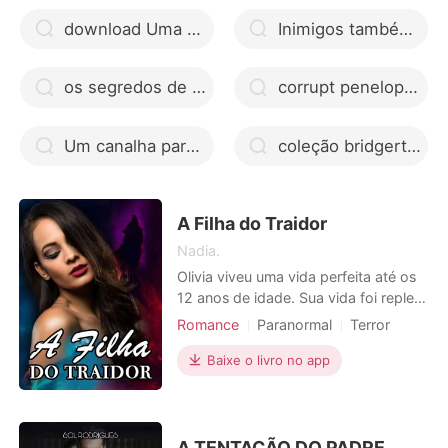
perdido,
download Uma Noiva para Samuel livro pdf
Inimigos também se beijam
Ler Agora
os segredos de colin bridgerton pdf
corrupt penelope douglas mobi
Um canalha para a estrela
coleção bridgerton pdf docero
A Filha do Traidor
Nadia.
Olivia viveu uma vida perfeita até os
12 anos de idade. Sua vida foi repleta
de felicidade e as pessoas que
Romance
Paranormal
Terror
aumentaram ainda mais sua felicidade
Fantasia
Grande amor
foram os filhos do Alfa, que eram
Baixe o livro no app
Mal-entendido
Arrogante
trigêmeos não idênticos. Eles
Dominante
Flashback
prometeram protegê-la e oraram à
Deusa da Lua para torná-los seus
companheiros. Tudo em sua
A TENTAÇÃO DO PADRE