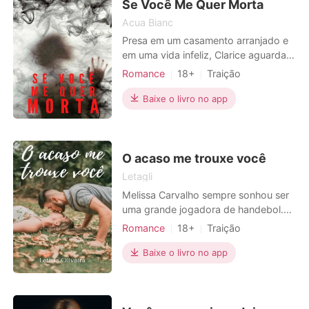
mês que ficar sem ela. Ato
Se Você Me Quer Morta
Acua Bianc
Presa em um casamento arranjado e
em uma vida infeliz, Clarice aguarda o
dia em que possa destruir tudo. Seu
Romance
18+
Traição
marido Alexsandro Otto, criou
Vingança
CEO
Paixão / Erótica
especialmente para Clary um inferno
Baixe o livro no app
Arrogante / Dominante
que ela possa chamar de seu. Um
Heroína incrível
casamento cheio de violência,
desprezo e ganância é o que
Local de trabalho
Urbano
Alexsandro proporcionou a ela duran
O acaso me trouxe você
Letagli
Melissa Carvalho sempre sonhou ser
uma grande jogadora de handebol.
Aos dezesseis anos, ela era
Romance
18+
Traição
considerada um talento, uma
Primeiro amor
Fofinhos
Falso
jogadora de destaque em ascensão,
Baixe o livro no app
Encantadora
Paixão / Erótica
com propostas de times grandes
para fazer parte do elenco de
jogadoras profissional. Mas na final