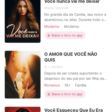
de um importante campeonato, sofre
Você nunca vai me deixar
um aciden
Marijn Mannes
No grande dia de Camila, seu noivo a
abandonou no altar. Durante todo o
dia, ele não apareceu. Indignada,
Moderno
Moderno
Camila se entregou a um estranho na
Caso de uma noite
CEO
própria noite de núpcias. Era para ser
Baixe o livro no app
Dramático
uma aventura de uma noite, mas o
homem insistiu em aparecer na vida
de Camila. Ela deveria aceitá-lo?
O AMOR QUE VOCÊ NÃO
QUIS
A J Jamaro
Depois de ser criada suportando o
desprezo do seu pai por ser filha da
empregada, ele ainda a forçou se
Romance
18+
Família
casar com um estranho que é
Casamento arranjado
apaixonado pela sua irmã.
Baixe o livro no app
Amor forçado
Encantadora
Sortudo
Você Esqueceu Que Eu Era