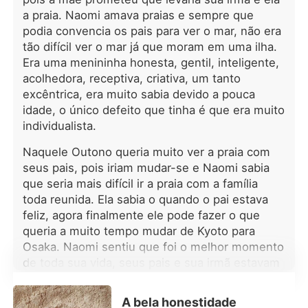
Sophia. Afinal, ela namorava
a praia. Naomi amava praias e sempre que
justamente o irmão mais novo do
podia convencia os pais para ver o mar, não era
líder Alfa. Bryan Morrison não era só
o líder da alcateia, mas também um
tão difícil ver o mar já que moram em uma ilha.
empresário temido, cujo nome
Era uma menininha honesta, gentil, inteligente,
sozinho fazia outras alcateia
acolhedora, receptiva, criativa, um tanto
tremerem. Por alguma brincadeira do
excêntrica, era muito sabia devido a pouca
destino, a Deusa da Lua uniu Sophia
idade, o único defeito que tinha é que era muito
a esse homem perigoso e
individualista.
implacável...
Naquele Outono queria muito ver a praia com
seus pais, pois iriam mudar-se e Naomi sabia
que seria mais difícil ir a praia com a família
toda reunida. Ela sabia o quando o pai estava
feliz, agora finalmente ele pode fazer o que
queria a muito tempo mudar de Kyoto para
Osaka. Naomi sentiu que foi o melhor momento
de toda sua vida, seus pais e sua irmã estavam
muito felizes.
A bela honestidade
Naomi não queria esperar, então colocou um